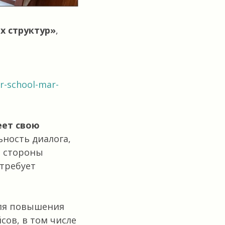
х структур»
,
r-school-mar-
еет свою
ность диалога,
о стороны
 требует
для повышения
сов, в том числе