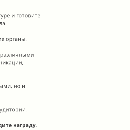
уре и готовите
да.
е органы.
, различными
никации,
ыми, но и
аудитории.
дите награду.