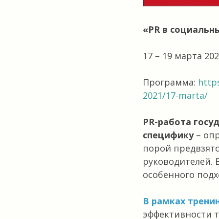
«PR в социальн
17 – 19 марта 202
Программа:
http
2021/17-marta/
PR-работа госу
специфику
– опр
порой предвзято
руководителей. 
особенного подх
В рамках трени
эффективности т