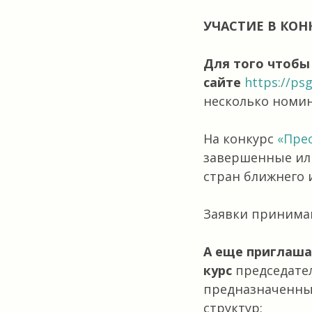
УЧАСТИЕ В КОН
Для того чтобы 
сайте
https://ps
несколько номи
На конкурс
«Прес
завершенные или
стран ближнего 
Заявки принимаю
А еще приглаша
курс
председател
предназначенны
структур: