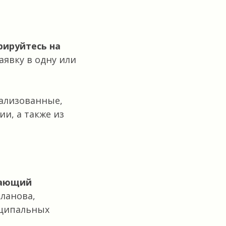
рируйтесь на
аявку в одну или
ализованные,
и, а также из
чающий
ланова,
иципальных