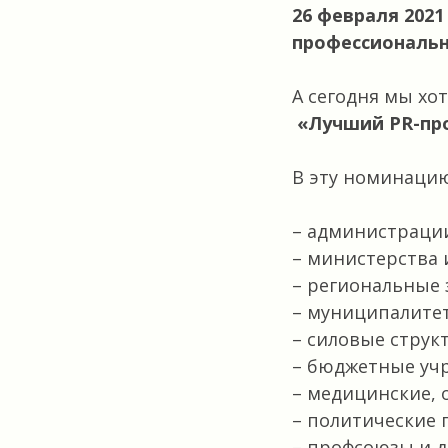
26 февраля 202
профессиональн
А сегодня мы хо
«Лучший PR-про
В эту номинаци
– администрации
– министерства 
– региональные 
– муниципалите
– силовые струк
– бюджетные уч
– медицинские, 
– политические 
– профсоюзы и д