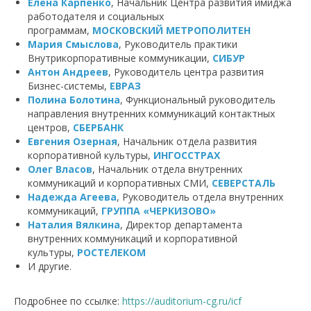
Елена Карпенко
, Начальник Центра развития имиджа
работодателя и социальных
программам,
МОСКОВСКИЙ МЕТРОПОЛИТЕН
Мария Смыслова
, Руководитель практики
Внутрикорпоративные коммуникации,
СИБУР
Антон Андреев
, Руководитель центра развития
Бизнес-системы,
ЕВРАЗ
Полина Болотина
, Функциональный руководитель
направления внутренних коммуникаций контактных
центров,
СБЕРБАНК
Евгения Озерная
, Начальник отдела развития
корпоративной культуры,
ИНГОССТРАХ
Олег Власов
, Начальник отдела внутренних
коммуникаций и корпоративных СМИ,
СЕВЕРСТАЛЬ
Надежда Агеева
, Руководитель отдела внутренних
коммуникаций,
ГРУППА «ЧЕРКИЗОВО»
Наталия Вялкина
, Директор департамента
внутренних коммуникаций и корпоративной
культуры,
РОСТЕЛЕКОМ
И другие.
Подробнее по ссылке:
https://auditorium-cg.ru/icf