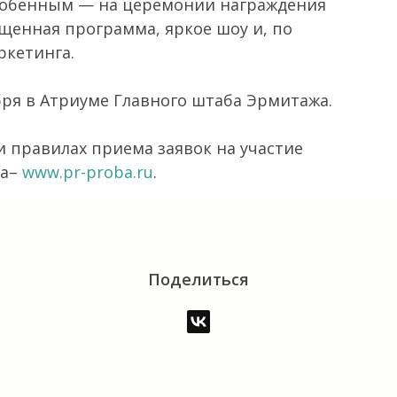
собенным — на церемонии награждения
ыщенная программа, яркое шоу и, по
ркетинга.
ря в Атриуме Главного штаба Эрмитажа.
 правилах приема заявок на участие
са–
www.pr-proba.ru
.
Поделиться