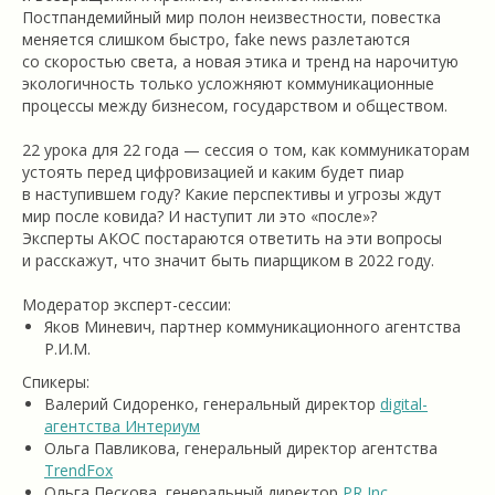
Постпандемийный мир полон неизвестности, повестка
меняется слишком быстро, fake news разлетаются
со скоростью света, а новая этика и тренд на нарочитую
экологичность только усложняют коммуникационные
процессы между бизнесом, государством и обществом.
22 урока для 22 года — сессия о том, как коммуникаторам
устоять перед цифровизацией и каким будет пиар
в наступившем году? Какие перспективы и угрозы ждут
мир после ковида? И наступит ли это «после»?
Эксперты АКОС постараются ответить на эти вопросы
и расскажут, что значит быть пиарщиком в 2022 году.
Модератор эксперт-сессии:
Яков Миневич, партнер коммуникационного агентства
Р.И.М.
Спикеры:
Валерий Сидоренко, генеральный директор
digital-
агентства Интериум
Ольга Павликова, генеральный директор агентства
TrendFox
Ольга Пескова, генеральный директор
PR Inc.