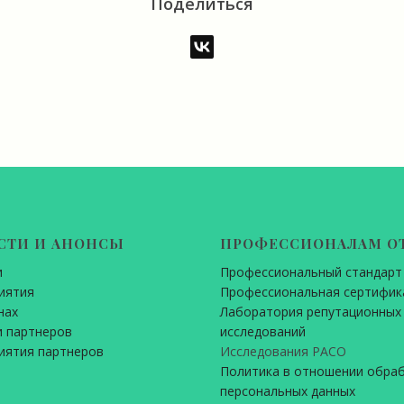
Поделиться
СТИ И АНОНСЫ
ПРОФЕССИОНАЛАМ О
и
Профессиональный стандарт
иятия
Профессиональная сертифик
нах
Лаборатория репутационных
 партнеров
исследований
иятия партнеров
Исследования РАСО
Политика в отношении обра
персональных данных