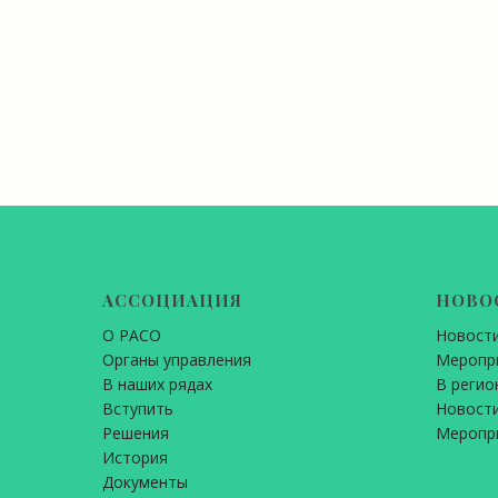
АССОЦИАЦИЯ
НОВО
О РАСО
Новост
Органы управления
Меропр
В наших рядах
В регио
Вступить
Новости
Решения
Меропр
История
Документы