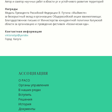
Автор и соавтор научных работ в области pr и устойчивого развития территорий
Награды
Медаль Президента Российской Федерации В. Путина «МыВместе»
за бескорыстный вклад в организацию Общероссийской акции взаимопомощи;
Благодарственное письмо от Министерства конкурентной политики Калужской
области за организацию и проведение фестиваля «Космическая еда».
Контактная информация
viktoriabpr@yandex
Город: Калуга
АССОЦИАЦИЯ
О РАСО
Органы управления
В наших рядах
Вступить
Решения
История
Документы