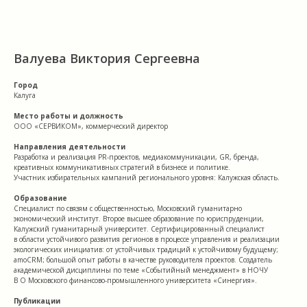
Валуева Виктория Сергеевна
Город
Калуга
Место работы и должность
ООО «СЕРВИКОМ», коммерческий директор
Направления деятельности
Разработка и реализация PR-проектов, медиакоммуникации, GR, бренда,
креативных коммуникативных стратегий в бизнесе и политике.
Участник избирательных кампаний регионального уровня: Калужская область.
Образование
Специалист по связям с общественностью, Московский гуманитарно
экономический институт. Второе высшее образование по юриспруденции,
Калужский гуманитарный университет. Сертифицированный специалист
в области устойчивого развития регионов в процессе управления и реализации
экологических инициатив: от устойчивых традиций к устойчивому будущему;
amoCRM; большой опыт работы в качестве руководителя проектов. Создатель
академической дисциплины по теме «Событийный менеджмент» в НОЧУ
В О Московского финансово-промышленного университета «Синергия».
Публикации