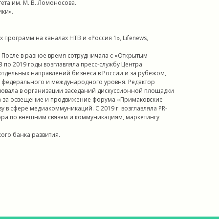
та им. М. В. Ломоносова.
ки».
программ на каналах НТВ и «Россия 1», Lifenews,
ы. После в разное время сотрудничала с «Открытым
3 по 2019 годы возглавляла пресс-службу Центра
тдельных направлений бизнеса в России и за рубежом,
 федерального и международного уровня. Редактор
ствовала в организации заседаний дискуссионной площадки
ала за освещение и продвижение форума «Примаковские
у в сфере медиакоммуникаций. С 2019 г. возглавляла PR-
ора по внешним связям и коммуникациям, маркетингу
ого банка развития.