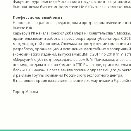
Факультет журналистики Московского государственного университе
Высшая школа бизнес-информатики НИУ «Высшая школа экономи
Профессиональный опыт
Несколько лет работала редактором и продюсером телевизионных 
Вместе Р Ф.
Карьеру в PR начала Пресс-служба Мэра и Правительства г. Москв
правительством» и работала пресс-секретарем губернатора. С 201
международной торговли. Отвечала за продвижение компании и о
разработку, организацию и освещение масштабных мероприятий
экономических изданий, выпускаемых ЦМТ с 2014 по 2019 гг. Уча
«Меркурий клуб» под председательством Е. М. Примакова, отвеч
чтения», входила в состав Комитета ТПП РФ по предпринимательств
блок «ОТП Банка», а после заняла позицию управляющего директ
и рекламе Группы компаний Российского экспортного центра.
В настоящее время возглавляет внешние коммуникации Евразийск
Город: Москва