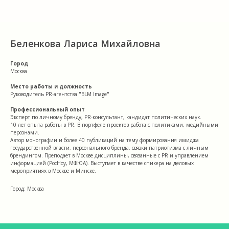
Беленкова Лариса Михайловна
Город
Москва
Место работы и должность
Руководитель PR-агентства "BLM Image"
Профессиональный опыт
Эксперт по личному бренду, PR-консультант, кандидат политических наук.
10 лет опыта работы в PR. В портфеле проектов работа с политиками, медийными
персонами.
Автор монографии и более 40 публикаций на тему формирования имиджа
государственной власти, персонального бренда, связки патриотизма с личным
брендингом. Преподает в Москве дисциплины, связанные с PR и управлением
информацией (РосНоу, МФЮА). Выступает в качестве спикера на деловых
мероприятиях в Москве и Минске.
Город: Москва