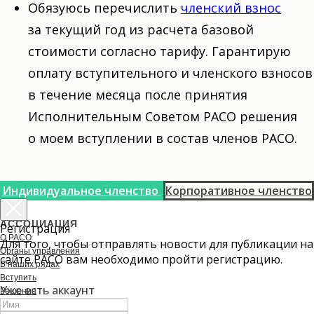
Обязуюсь перечислить
членский взнос
за текущий год из расчета базовой
стоимости согласно тарифу. Гарантирую
оплату вступительного и членского взносов
в течение месяца после принятия
Исполнительным Советом РАСО решения
о моем вступлении в состав членов РАСО.
Индивидуальное членство
Корпоративное членство
АССОЦИАЦИЯ
Регистрация
О РАСО
Для того, чтобы отправлять новости для публикации на
Органы управления
сайте РАСО вам необходимо пройти регистрацию.
В наших рядах
Вступить
Уже есть аккаунт
Решения
История