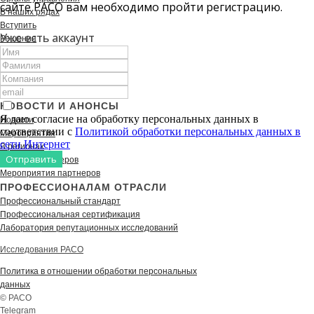
сайте РАСО вам необходимо пройти регистрацию.
В наших рядах
Вступить
Уже есть аккаунт
Решения
История
Документы
Партнеры
Контакты
НОВОСТИ И АНОНСЫ
Я даю согласие на обработку персональных данных в
Новости
соответствии с
Политикой обработки персональных данных в
Мероприятия
сети Интернет
В регионах
Отправить
Новости партнеров
Мероприятия партнеров
ПРОФЕССИОНАЛАМ ОТРАСЛИ
Профессиональный стандарт
Профессиональная сертификация
Лаборатория репутационных исследований
Исследования РАСО
Политика в отношении обработки персональных
данных
© РАСО
Telegram