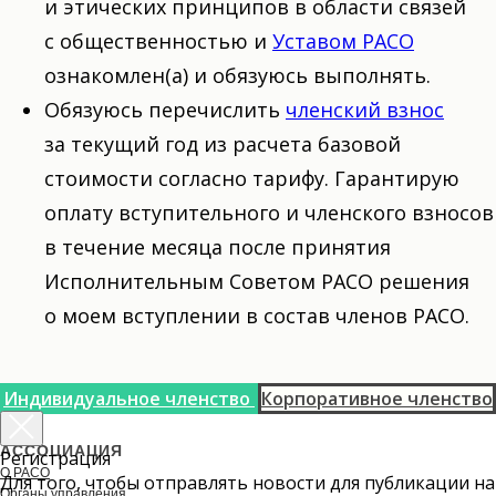
и этических принципов в области связей
с общественностью и
Уставом РАСО
ознакомлен(а) и обязуюсь выполнять.
Обязуюсь перечислить
членский взнос
за текущий год из расчета базовой
стоимости согласно тарифу. Гарантирую
оплату вступительного и членского взносов
в течение месяца после принятия
Исполнительным Советом РАСО решения
о моем вступлении в состав членов РАСО.
Индивидуальное членство
Корпоративное членство
АССОЦИАЦИЯ
Регистрация
О РАСО
Для того, чтобы отправлять новости для публикации на
Органы управления