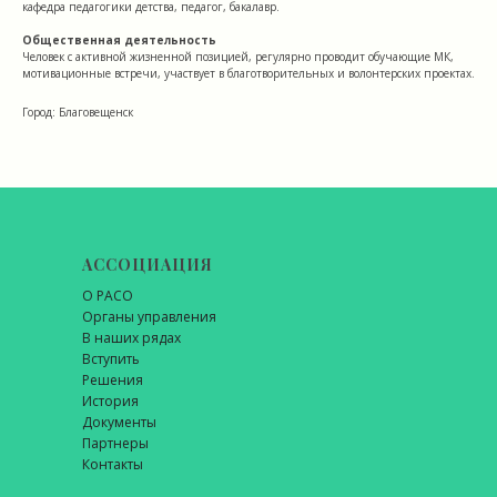
кафедра педагогики детства, педагог, бакалавр.
Общественная деятельность
Человек с активной жизненной позицией, регулярно проводит обучающие МК,
мотивационные встречи, участвует в благотворительных и волонтерских проектах.
Город: Благовещенск
АССОЦИАЦИЯ
О РАСО
Органы управления
В наших рядах
Вступить
Решения
История
Документы
Партнеры
Контакты