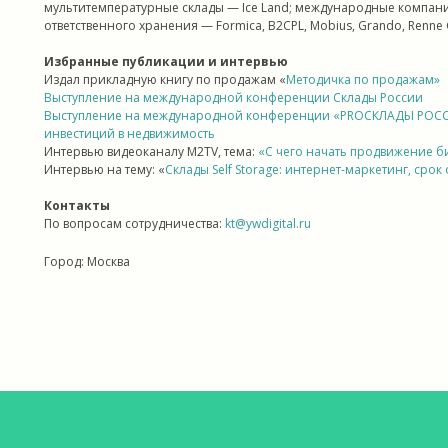
мультитемпературные склады — Ice Land; международные компании 
ответственного хранения — Formica, B2CPL, Mobius, Grando, Renne 
Избранные публикации и интервью
Издал прикладную книгу по продажам «
Методичка по продажам»
Выступление на международной конференции Склады России
Выступление на международной конференции «PROСКЛАДЫ РОССИИ
инвестиций в недвижимость
Интервью видеоканалу M2TV, тема:
«С чего начать продвижение б
Интервью на тему: «
Склады Self Storage: интернет-маркетинг, сро
Контакты
По вопросам сотрудничества:
kt@ywdigital.ru
Город: Москва