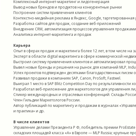
Комплексный интернет-маркетинг и лидогенерация
Вывод новых брендов и продуктов на конкурентные рынки
Построение систем привлечения клиентов
Контекстно-медийная реклама в Яндекс, Google, таргетированная
Разработка сайтов для продаж, создание веб-приложений
Внедрение CRM, автоматизация процессов управления продажам
Аналитика интернет-маркетинга и продаж
Карьера
Опыт в сферах продаж и маркетинга более 12 лет, в том числе на 
Эксперт в области digital маркетинга в сфере коммерческой недви
Выстроил систему привлечения клиентов и автоматизировал проц
Вывел новые бренды и решения на рынок для компаний MLP, Industria
Успех проектов подтвержден десятками благодарственных писем о
Развивал продажи в компаниях SAP, Canon, ProSoft, Fastwel.
Выиграл 1 место в SAP Blitz Competition Day по результативности х
Разработал веб-приложение для маркетологов для управления л
Спикер международных и отраслевых конференций: Склады России,
Член Гильдии Маркетологов России.
Автор публикаций по маркетингу и продажам в журналах «Управле
и практика» и др.
В числе клиентов
Управление делами Президента Р Ф, победитель премии ProEstate 
складских площадей класса «А» в Европе — MLP Russia; крупные п