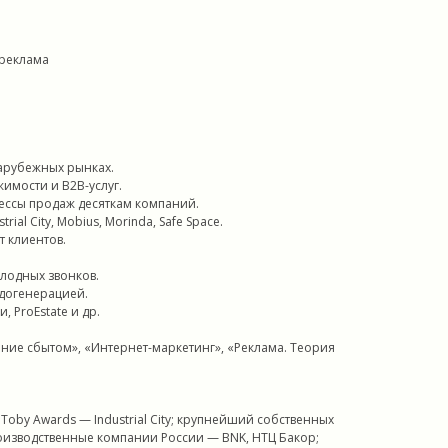
 реклама
и
зарубежных рынках.
жимости и B2B-услуг.
ессы продаж десяткам компаний.
l City, Mobius, Morinda, Safe Space.
т клиентов.
олодных звонков.
идогенерацией.
 ProEstate и др.
ние сбытом», «Интернет-маркетинг», «Реклама. Теория
Toby Awards — Industrial City; крупнейший собственных
роизводственные компании России — BNK, НТЦ Бакор;