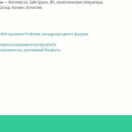
— Morinda Llc, Safe Space, 3PL логистические операторы
Group, Космос Логистик.
» в рамках ProEstate, международного форума
изнеса компании в интернете?
«
к окупаемости, рекламный бюджет
«