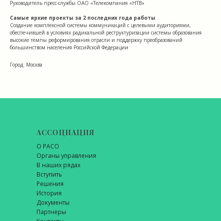
Руководитель пресс-службы ОАО «Телекомпания «НТВ»
Самые яркие проекты за 2 последних года работы
Создание комплексной системы коммуникаций с целевыми аудиториями,
обеспечившей в условиях радикальной реструктуризации системы образования
высокие темпы реформирования отрасли и поддержку преобразований
большинством населения Российской Федерации
Город: Москва
АССОЦИАЦИЯ
О РАСО
Органы управления
В наших рядах
Вступить
Решения
История
Документы
Партнеры