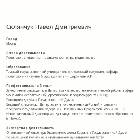
Склянчук Павел Дмитриевич
Город
Москва
Сфера деятельности
Политолог, специалист по законотворчеству, медиа-эксперт
Образование
Томский государственный университет, философский факультет, кафедра
политологии (научный руководитель — Щербинин А.И.)
Профессиональный опыт
Заместитель руководителя Департамента экспертно-аналитической работы в сфере
экономики Исполкома Общероссийского народного фронта (ОНФ);
Помощник депутата Государственной Думы;
Ведущий специалист Департамента коллективных действий и развития
профсоюзного движения Федерации Независимых Профсоюзов России (ФНПР);
Исполнительный директор Фонда гражданского и политологического образования
(г. Томск).
Экспертная деятельность
Ответственный секретарь Экспертного совета Комитета Государственной Думы
по жилищной политике и жилищно-коммунальному хозяйству;