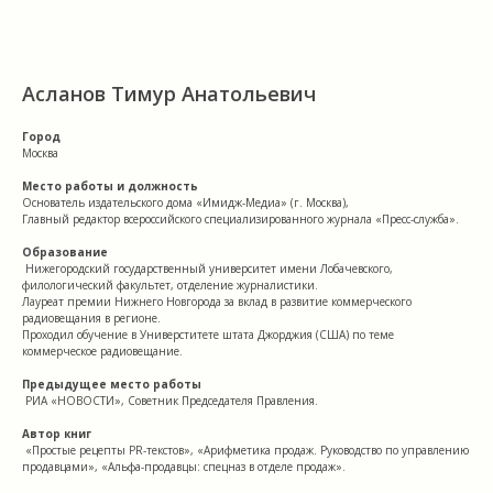
Асланов Тимур Анатольевич
Город
Москва
Место работы и должность
Основатель издательского дома «Имидж-Медиа» (г. Москва),
Главный редактор всероссийского специализированного журнала «Пресс-служба».
Образование
Нижегородский государственный университет имени Лобачевского,
филологический факультет, отделение журналистики.
Лауреат премии Нижнего Новгорода за вклад в развитие коммерческого
радиовещания в регионе.
Проходил обучение в Универститете штата Джорджия (США) по теме
коммерческое радиовещание.
Предыдущее место работы
РИА «НОВОСТИ», Советник Председателя Правления.
Автор книг
«Простые рецепты PR-текстов», «Арифметика продаж. Руководство по управлению
продавцами», «Альфа-продавцы: спецназ в отделе продаж».