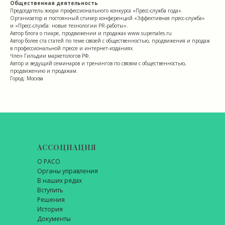
Общественная деятельность
Председатель жюри профессионального конкурса «Пресс-служба года».
Организатор и постоянный спикер конференций «Эффективная пресс-служба»
и «Пресс-служба: новые технологии PR-работы».
Автор блога о пиаре, продвижении и продажах www.supersales.ru
Автор более ста статей по теме связей с общественностью, продвижения и продаж
в профессиональной прессе и интернет-изданиях.
Член Гильдии маркетологов РФ.
Автор и ведущий семинаров и тренингов по связям с общественностью,
продвижению и продажам.
Город: Москва
АССОЦИАЦИЯ
О РАСО
Органы управления
В наших рядах
Вступить
Решения
История
Документы