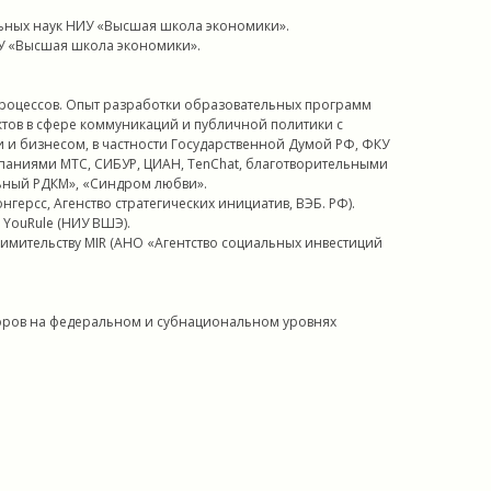
льных наук НИУ «Высшая школа экономики».
ИУ «Высшая школа экономики».
процессов. Опыт разработки образовательных программ
ектов в сфере коммуникаций и публичной политики с
и бизнесом, в частности Государственной Думой РФ, ФКУ
мпаниями МТС, СИБУР, ЦИАН, TenChat, благотворительными
ьный РДКМ», «Синдром любви».
ерсс, Агенство стратегических инициатив, ВЭБ. РФ).
YouRule (НИУ ВШЭ).
имительству MIR (АНО «Агентство социальных инвестиций
торов на федеральном и субнациональном уровнях