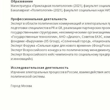
Образование
Магистратура «Прикладная политология» (2021), факультет социа
Бакалавриат «Политология» (2021), факультет социальных наук Н
Профессиональная деятельность
Эксперт в области политических коммуникаций и электоральных 
подготовки специалистов в PR и GR, реализации партнерских про
государственными структурами, некоммерческими организациями 
«Государственные технологии», АНО «Диалог», Советом ЕАЭС, ко
фондами «Выручаем» (X5 Group), «Солнечный город», «Национал
Эксперт Форума «Сильные идеи для нового времени» (Фонд Росконг
Эксперт Всероссийского конкурса по политическому менеджменту 
Эксперт Всероссийского кейс-чемпионата по социальному предпр
и инноваций»).
Исследовательская деятельность
Изучение электоральных процессов в России, взаимодействия ак
политической системы.
Город: Москва