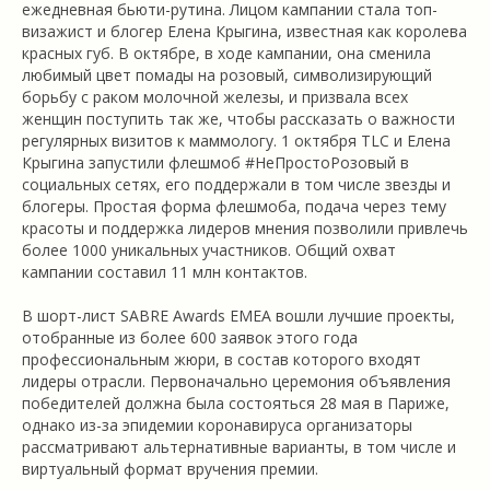
ежедневная бьюти-рутина. Лицом кампании стала топ-
визажист и блогер Елена Крыгина, известная как королева
красных губ. В октябре, в ходе кампании, она сменила
любимый цвет помады на розовый, символизирующий
борьбу с раком молочной железы, и призвала всех
женщин поступить так же, чтобы рассказать о важности
регулярных визитов к маммологу. 1 октября TLC и Елена
Крыгина запустили флешмоб #НеПростоРозовый в
социальных сетях, его поддержали в том числе звезды и
блогеры. Простая форма флешмоба, подача через тему
красоты и поддержка лидеров мнения позволили привлечь
более 1000 уникальных участников. Общий охват
кампании составил 11 млн контактов.
В шорт-лист SABRE Awards EMEA вошли лучшие проекты,
отобранные из более 600 заявок этого года
профессиональным жюри, в состав которого входят
лидеры отрасли. Первоначально церемония объявления
победителей должна была состояться 28 мая в Париже,
однако из-за эпидемии коронавируса организаторы
рассматривают альтернативные варианты, в том числе и
виртуальный формат вручения премии.