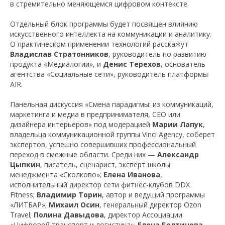
в стремительно меняющемся цифровом контексте.
Отдельный блок программы будет посвящен влиянию
искусственного интеллекта на коммуникации и аналитику.
О практическом применении технологий расскажут
Владислав Стратонников
, руководитель по развитию
продукта «Медиалогии», и
Денис Терехов
, основатель
агентства «Социальные сети», руководитель платформы
AIR.
Панельная дискуссия «Смена парадигмы: из коммуникаций,
маркетинга и медиа в предпринимателя, CEO или
дизайнера интерьеров» под модерацией
Марии Лапук
,
владельца коммуникационной группы Vinci Agency, соберет
экспертов, успешно совершивших профессиональный
переход в смежные области. Среди них —
Александр
Цыпкин
, писатель, сценарист, эксперт школы
менеджмента «Сколково»;
Елена Иванова
,
исполнительный директор сети фитнес-клубов DDX
Fitness;
Владимир Торин
, автор и ведущий программы
«ЛИТБАР»;
Михаил Осин
, генеральный директор Ozon
Travel;
Полина Давыдова
, директор Ассоциации
«Цифровой транспорт и логистика»;
Елена Болтинова
,