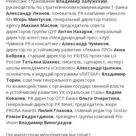
Ренессанс страхование
Владимир Залужский
,
руководитель по стратегическим коммуникациям Т-Банка
Александр Леонов
, основатель PR-компании «Никколо
М»
Игорь Минтусов
, генеральный директор maslov:
agency
Михаил Маслов
, председатель совета
директоров Группы ЦУР
Антон Назаров
, генеральный
директор агентства «Международный пресс-клуб.
Чумиков PR и консалтинг»
Александр Чумиков
,
директор по устойчивому развитию «Лемана ПРО»
Анна
Боброва
, старший директор по PR/ESG проектам LG
Россия
Татьяна Шахнес
, писатель, сценарист, эксперт
школы менеджмента «Сколково»
Александр Цыпкин
,
основатель и ведущий программы «ЛИТБАР»
Владимир
Торин
, советник генерального директора
по взаимодействию с органами государственной власти
и устойчивому развитию УК «Уральская сталь»
Вадим
Ковалев
, PR-директор ОТП Банка
Ольга Очеретина
,
генеральный директор PR News, председатель жюри
PROBA Awards
Лилия Глазова
, главный редактор Sostav
Роман Бедретдинов
, президент группы компаний Pro-
Vision
Владимир Виноградов
.
Организатором мероприятия выступает