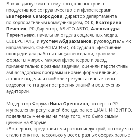
В ходе дискуссии на тему того, как выстроить
продуктивное сотрудничество с инфлюенсерами,
Екатерина Самородова
, директор департамента
по корпоративным коммуникациям, ФСК,
Екатерина
Печеник
, PR-Директор, АВИТО АВТО,
Александра
Терентьева
, начальник отдела социальных медиа,
СЕВЕРСТАЛЬ, и
Рустем Абдрахманов
, руководитель PR
направления, СБЕРСПАСИБО, обсудили эффективные
площадки для работы с инфлюенсерами, сравнили
форматы микро-, макроинфлюенсеров и звезд
применительно к разным задачам, оценили перспективы
амбассадорских программ и новые формы влияния,
а также выделили наиболее результативные типы
видеоконтента для построения знаний и вовлечения
аудитории.
Модератор Форума
Нина Орешкина
, эксперт в PR
и управлении репутацией бренда, ранее ЦИАН, ИНВИТРО,
поделилась мнением на тему того, что было самым
ценным на Форуме:
«Во-первых, представители разных индустрий, потому что
стало понятно, насколько у всех в разных сферах разные