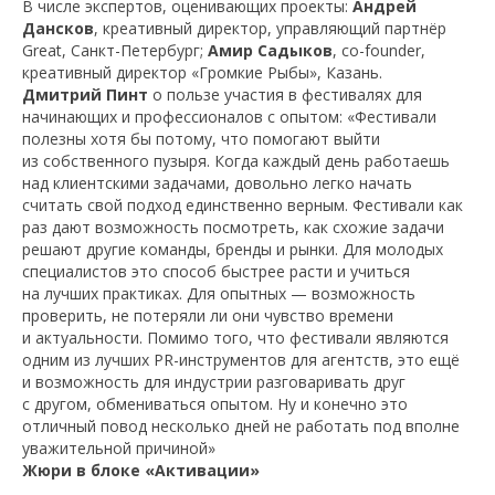
В числе экспертов, оценивающих проекты:
Андрей
Дансков
, креативный директор, управляющий партнёр
Great, Санкт-Петербург;
Амир Садыков
, сo-founder,
креативный директор «Громкие Рыбы», Казань.
Дмитрий Пинт
о пользе участия в фестивалях для
начинающих и профессионалов с опытом: «Фестивали
полезны хотя бы потому, что помогают выйти
из собственного пузыря. Когда каждый день работаешь
над клиентскими задачами, довольно легко начать
считать свой подход единственно верным. Фестивали как
раз дают возможность посмотреть, как схожие задачи
решают другие команды, бренды и рынки. Для молодых
специалистов это способ быстрее расти и учиться
на лучших практиках. Для опытных — возможность
проверить, не потеряли ли они чувство времени
и актуальности. Помимо того, что фестивали являются
одним из лучших PR-инструментов для агентств, это ещё
и возможность для индустрии разговаривать друг
с другом, обмениваться опытом. Ну и конечно это
отличный повод несколько дней не работать под вполне
уважительной причиной»
Жюри в блоке «Активации»