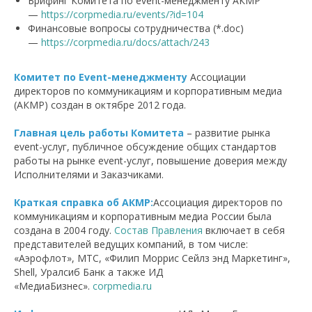
Брифинг Комитета по event-менеджменту АКМР
—
https://corpmedia.ru/events/?id=104
Финансовые вопросы сотрудничества (*.doc)
—
https://corpmedia.ru/docs/attach/243
Комитет по Event-менеджменту
Ассоциации
директоров по коммуникациям и корпоративным медиа
(АКМР) создан в октябре 2012 года.
Главная цель работы Комитета
– развитие рынка
event-услуг, публичное обсуждение общих стандартов
работы на рынке event-услуг, повышение доверия между
Исполнителями и Заказчиками.
Краткая справка об АКМР:
Ассоциация директоров по
коммуникациям и корпоративным медиа России была
создана в 2004 году.
Состав Правления
включает в себя
представителей ведущих компаний, в том числе:
«Аэрофлот», МТС, «Филип Моррис Сейлз энд Маркетинг»,
Shell, Уралсиб Банк а также ИД
«МедиаБизнес».
corpmedia.ru