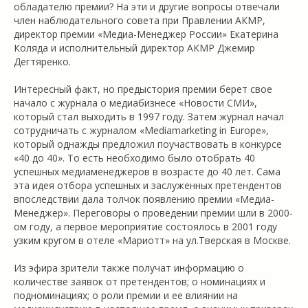
обладателю премии? На эти и другие вопросы отвечали
член наблюдательного совета при Правлении АКМР,
директор премии «Медиа-Менеджер России» Екатерина
Коляда и исполнительный директор АКМР Джемир
Дегтяренко.
Интересный факт, но предыстория премии берет свое
начало с журнала о медиабизнесе «Новости СМИ»,
который стал выходить в 1997 году. Затем журнал начал
сотрудничать с журналом «Mediamarketing in Europe»,
который однажды предложил поучаствовать в конкурсе
«40 до 40». То есть необходимо было отобрать 40
успешных медиаменеджеров в возрасте до 40 лет. Сама
эта идея отбора успешных и заслуженных претендентов
впоследствии дала толчок появлению премии «Медиа-
Менеджер». Переговоры о проведении премии шли в 2000-
ом году, а первое мероприятие состоялось в 2001 году
узким кругом в отеле «Мариотт» на ул.Тверская в Москве.
Из эфира зрители также получат информацию о
количестве заявок от претендентов; о номинациях и
подноминациях; о роли премии и ее влиянии на