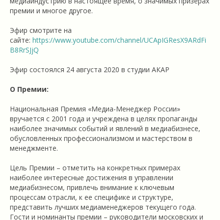
медиаиндустрию в настоящее время, о значимых призерах
премии и многое другое.
Эфир смотрите на
сайте:
https://www.youtube.com/channel/UCApIGResX9ARdFi
B8RrSJjQ
Эфир состоялся 24 августа 2020 в студии АКАР
О Премии:
Национальная Премия «Медиа-Менеджер России»
вручается с 2001 года и учреждена в целях пропаганды
наиболее значимых событий и явлений в медиабизнесе,
обусловленных профессионализмом и мастерством в
менеджменте.
Цель Премии – отметить на конкретных примерах
наиболее интересные достижения в управлении
медиабизнесом, привлечь внимание к ключевым
процессам отрасли, к ее специфике и структуре,
представить лучших медиаменеджеров текущего года.
Гости и номинанты премии – руководители московских и