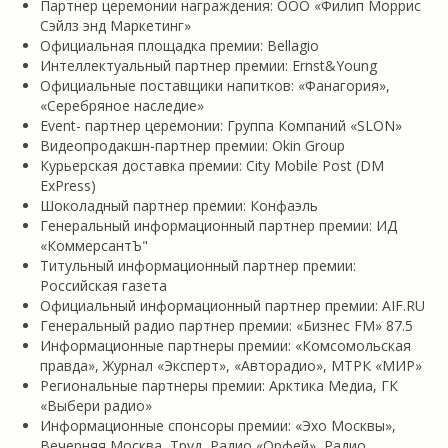
Партнер церемонии награждения: OOO «Филип Моррис
Сэйлз энд Маркетинг»
Официальная площадка премии: Bellagio
Интеллектуальный партнер премии: Ernst&Young
Официальные поставщики напитков: «Фанагория»,
«Серебряное наследие»
Event- партнер церемонии: Группа Компаний «SLON»
Видеопродакшн-партнер премии: Okin Group
Курьерская доставка премии: City Mobile Post (DM
ExPress)
Шоколадный партнер премии: Конфаэль
Генеральный информационный партнер премии: ИД
«КоммерсантЪ"
Титульный информационный партнер премии:
Российская газета
Официальный информационный партнер премии: AIF.RU
Генеральный радио партнер премии: «Бизнес FM» 87.5
Информационные партнеры премии: «Комсомольская
правда», Журнал «Эксперт», «Авторадио», МТРК «МИР»
Региональные партнеры премии: Арктика Медиа, ГК
«Выбери радио»
Информационные спонсоры премии: «Эхо Москвы»,
Вечерняя Москва, Труд, Радио «Орфей», Радио