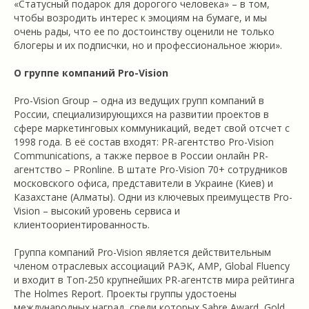
«Статусный подарок для дорогого человека» – в том,
чтобы возродить интерес к эмоциям на бумаге, и мы
очень рады, что ее по достоинству оценили не только
блогеры и их подписчки, но и профессиональное жюри».
О группе компаний Pro-Vision
Pro-Vision Group – одна из ведущих групп компаний в
России, специализирующихся на развитии проектов в
сфере маркетинговых коммуникаций, ведет свой отсчет с
1998 года. В её состав входят: PR-агентство Pro-Vision
Communications, а также первое в России онлайн PR-
агентство – PRonline. В штате Pro-Vision 70+ сотрудников
московского офиса, представители в Украине (Киев) и
Казахстане (Алматы). Одни из ключевых преимуществ Pro-
Vision – высокий уровень сервиса и
клиентоориентированность.
Группа компаний Pro-Vision является действительным
членом отраслевых ассоциаций РАЭК, АМР, Global Fluency
и входит в Топ-250 крупнейших PR-агентств мира рейтинга
The Holmes Report. Проекты группы удостоены
международных наград, среди которых Sabre Award, Gold