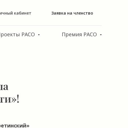
ичный кабинет
Заявка на членство
Проекты РАСО
Премия РАСО
ла
ти»!
ретинский»