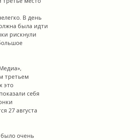
и третье место
елегко. В день
должна была идти
нки рискнули
большое
Медиа»,
ым третьем
х это
показали себя
онки
я 27 августа
 было очень