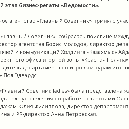
ий этап бизнес-регаты «Ведомости».
е агентство «Главный Советник» приняло участ
 «Главный Советник», собралась поистине меж
ектор агентства Борис Молодов, директор деп
язей и коммуникаций Холдинга «Казахмыс» Айда
оектного офиса игорной зоны «Красная Поляна»
одитель департамента по игровым турам игорн
» Пол Эдвардс.
«Главный Советник ladies» была представлена 
водитель управления по работе с клиентами Оль
одажам Юлия Филиппова, директор департамент
ина и PR-директор Анна Петровская.