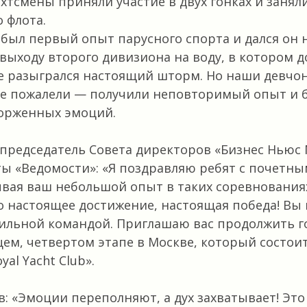
тсмены приняли участие в двух гонках и занял
о флота.
 был первый опыт парусного спорта и дался он н
к выходу второго дивизиона на воду, в котором 
е разыгрался настоящий шторм. Но наши девчо
не пожалели — получили неповторимый опыт и 
торженных эмоций.
председатель Совета директоров «Бизнес Ньюс 
ты «Ведомости»: «Я поздравляю ребят с почетн
вая ваш небольшой опыт в таких соревнования
 настоящее достижение, настоящая победа! Вы 
сильной командой. Приглашаю вас продолжить г
м, четвертом этапе в Москве, который состоитс
yal Yacht Club».
: «Эмоции переполняют, а дух захватывает! Это