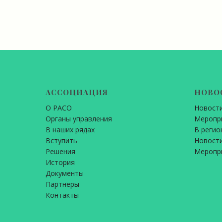
АССОЦИАЦИЯ
НОВО
О РАСО
Новост
Органы управления
Меропр
В наших рядах
В регио
Вступить
Новости
Решения
Меропр
История
Документы
Партнеры
Контакты