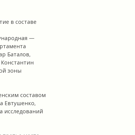
ие в составе
дународная —
артамента
р Баталов,
 Константин
ой зоны
женским составом
га Евтушенко,
а исследований