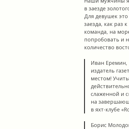
Наши мужчины ях
в заезде золотог
Для девушек это
заезда, как раз 
команда, на мор
попробовать и 
количество вос
Иван Еремин, 
издатель газе
местом! Учиты
действительно
слаженной и 
на завершающе
в яхт-клубе «Ro
Борис Молодов