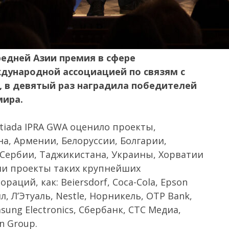
редней Азии премия в сфере
дународной ассоциацией по связям с
, в девятый раз наградила победителей
мира.
tiada IPRA GWA оценило проекты,
а, Армении, Белоруссии, Болгарии,
, Сербии, Таджикистана, Украины, Хорватии
ли проекты таких крупнейших
ций, как: Beiersdorf, Сoca-Сola, Epson
йл, Л’Этуаль, Nestle, Норникель, OTP Bank,
msung Electronics, Сбербанк, СТС Медиа,
n Group.