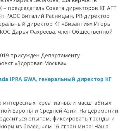
ль» Лариса Зелькова, «За верность
К – председатель Совета директоров КГ АГТ
нт РАОС Виталий Расницын, PR-директор
неральный директор КГ «Византия» Игорь
КОС Дарья Фахреева, член Общественной
2019 присужден Департаменту
оект «Здоровая Москва».
ada IPRA GWA, генеральный директор КГ
о интересных, креативных и масштабных
очной Европы и Средней Азии. На церемонии
оделиться опытом, фиксировать тренды и
жюри из более, чем 16 стран мира! Наша