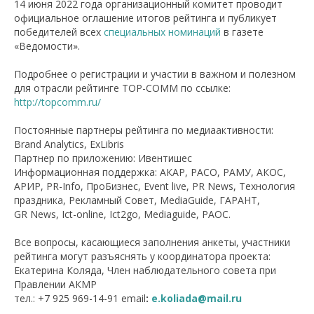
14 июня 2022 года организационный комитет проводит
официальное оглашение итогов рейтинга и публикует
победителей всех
специальных номинаций
в газете
«Ведомости».
Подробнее о регистрации и участии в важном и полезном
для отрасли рейтинге TOP-COMM по ссылке:
http://topcomm.ru/
Постоянные партнеры рейтинга по медиаактивности:
Brand Analytics, ExLibris
Партнер по приложению: Ивентишес
Информационная поддержка: АКАР, РАСО, РАМУ, АКОС,
АРИР, PR-Info, ПроБизнес, Event live, PR News, Технология
праздника, Рекламный Совет, MediaGuide, ГАРАНТ,
GR News, Ict-online, Ict2go, Mediaguide, РАОС.
Все вопросы, касающиеся заполнения анкеты, участники
рейтинга могут разъяснять у координатора проекта:
Екатерина Коляда, Член наблюдательного совета при
Правлении АКМР
тел.: +7 925 969-14-91 email
:
e.koliada@mail.ru