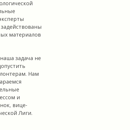
ологической
льные
 эксперты
 задействованы
ных материалов
 наша задача не
допустить
олонтерам. Нам
тараемся
тельные
ессом и
нок, вице-
еской Лиги.