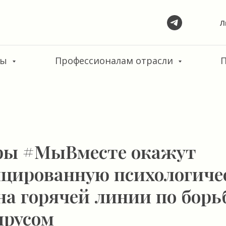
Л
сы
Профессионалам отрасли
ры #МыВместе окажут
цированную психологиче
а горячей линии по борьб
ирусом