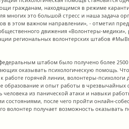
туации психологическая помощь становится од
ощи гражданам, находящимся в режиме каранти
ля многих это большой стресс и наша задача ор
ов в этом важном направлении»
, - отметил пре
общественного движения «Волонтеры-медики», 
ации региональных волонтерских штабов #МыВ
федеральным штабом было получено более 2500 
лающих оказывать психологическую помощь. Чт
к работе горячей линии, волонтеры-психологи
е образование и опыт работы в чрезвычайных с
 человека из панической атаки и навыки рабо
и состояниями, после чего пройти онлайн-собе
ого волонтер получает возможность оказывать 