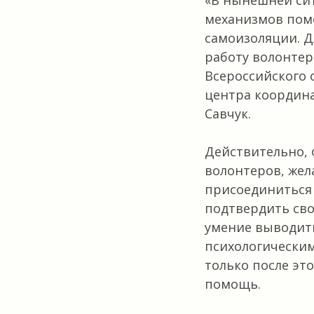
«В нынешней си
механизмов пом
самоизоляции. Д
работу волонтер
Всероссийского 
центра координ
Савчук.
Действительно, 
волонтеров, же
присоединиться 
подтвердить сво
умение выводить
психологическим
только после эт
помощь.