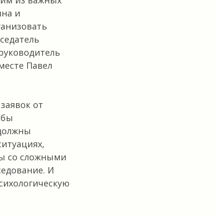
ним из важных
на и
ганизовать
дседатель
руководитель
месте Павел
заявок от
обы
 должны
итуациях,
ты со сложными
седование. И
психологическую