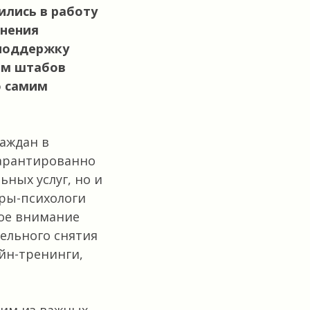
ились в работу
анения
 поддержку
ам штабов
о самим
аждан в
гарантированно
ьных услуг, но и
еры-психологи
бое внимание
тельного снятия
йн-тренинги,