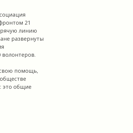
ссоциация
фронтом 21
орячую линию
ране развернуты
ия
0 волонтеров.
 свою помощь,
 обществе
: это общие