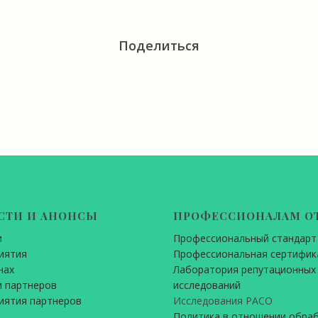
Поделиться
СТИ И АНОНСЫ
ПРОФЕССИОНАЛАМ О
и
Профессиональный стандарт
иятия
Профессиональная сертифик
нах
Лаборатория репутационных
 партнеров
исследований
иятия партнеров
Исследования РАСО
Политика в отношении обра