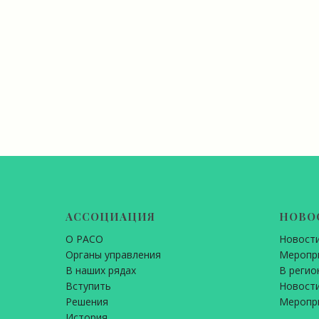
АССОЦИАЦИЯ
НОВО
О РАСО
Новост
Органы управления
Меропр
В наших рядах
В регио
Вступить
Новости
Решения
Меропр
История