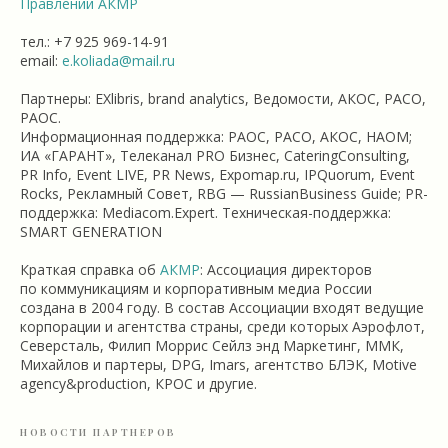
Правлении АКМР
тел.: +7 925 969-14-91
email:
e.koliada@mail.ru
Партнеры: EXlibris, brand analytics, Ведомости, АКОС, РАСО,
РАОС.
Информационная поддержка: РАОС, РАСО, АКОС, НАОМ;
ИА «ГАРАНТ», Телеканал PRO Бизнес, CateringConsulting,
PR Info, Event LIVE, PR News, Expomap.ru, IPQuorum, Event
Rocks, Рекламный Совет, RBG — RussianBusiness Guide; PR-
поддержка: Mediacom.Expert. Техническая-поддержка:
SMART GENERATION
Краткая справка об
АКМР
: Ассоциация директоров
по коммуникациям и корпоративным медиа России
создана в 2004 году. В состав Ассоциации входят ведущие
корпорации и агентства страны, среди которых Аэрофлот,
Северсталь, Филип Моррис Сейлз энд Маркетинг, ММК,
Михайлов и партеры, DPG, Imars, агентство БЛЭК, Motive
agency&production, КРОС и другие.
НОВОСТИ ПАРТНЕРОВ