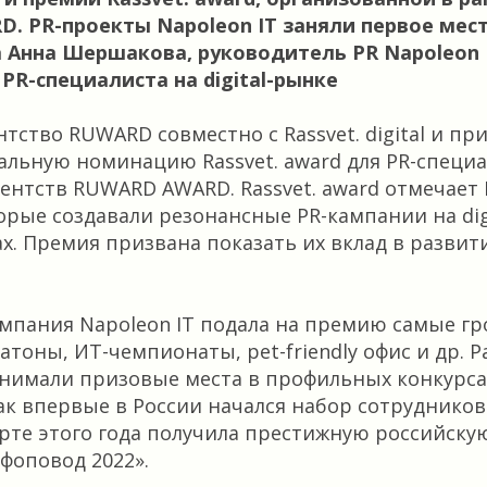
. PR-проекты Napoleon IT заняли первое мест
 а Анна Шершакова, руководитель PR Napoleon 
PR-специалиста на digital-рынке
тство RUWARD совместно с Rassvet. digital и п
альную номинацию Rassvet. award для PR-специа
агентств RUWARD AWARD. Rassvet. award отмечает
орые создавали резонансные PR-кампании на dig
ах. Премия призвана показать их вклад в развит
компания Napoleon IT подала на премию самые г
атоны, ИТ-чемпионаты, pet-friendly офис и др. 
нимали призовые места в профильных конкурса
как впервые в России начался набор сотруднико
арте этого года получила престижную российск
нфоповод 2022».