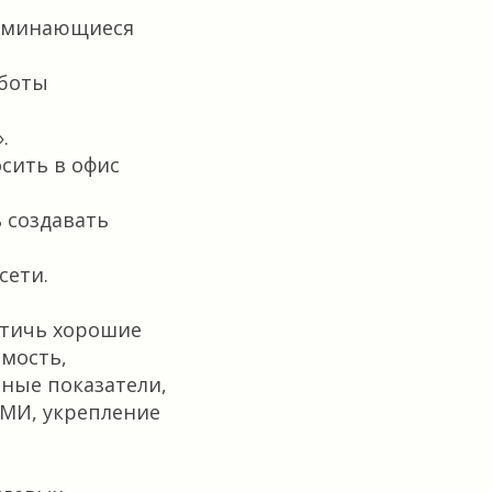
апоминающиеся
аботы
.
сить в офис
 создавать
сети.
стичь хорошие
мость,
ные показатели,
СМИ, укрепление