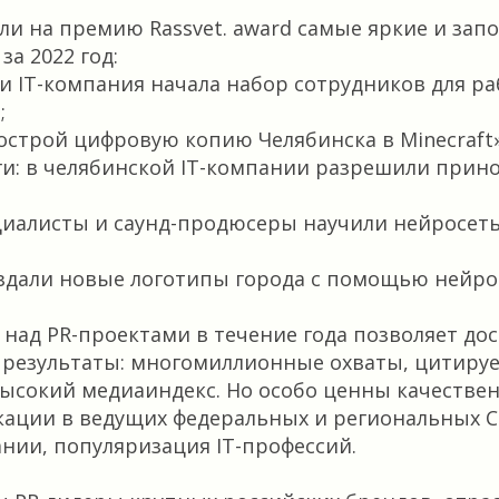
али на премию Rassvet. award самые яркие и з
а 2022 год:
и IT-компания начала набор сотрудников для р
;
острой цифровую копию Челябинска в Minecraft»
и: в челябинской IT-компании разрешили прино
ециалисты и саунд-продюсеры научили нейросеть
здали новые логотипы города с помощью нейро
 над PR-проектами в течение года позволяет до
результаты: многомиллионные охваты, цитируе
ысокий медиаиндекс. Но особо ценны качествен
икации в ведущих федеральных и региональных 
нии, популяризация IT-профессий.