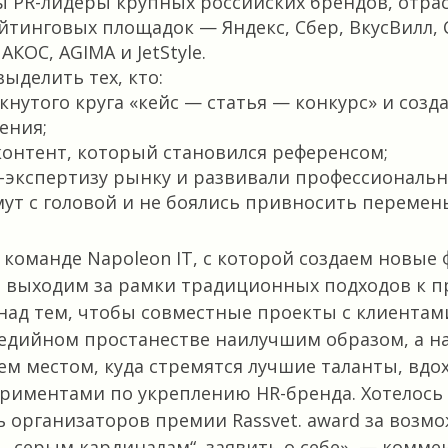
 PR-лидеры крупных российских брендов, отра
йтинговых площадок — Яндекс, Сбер, ВкусВилл, 
АКОС, AGIMA и JetStyle.
ыделить тех, кто:
кнутого круга «кейс — статья — конкурс» и созд
ения;
онтент, который становился референсом;
-экспертизу рынку и развивали профессиональн
мут с головой и не боялись привносить перемен
 команде Napoleon IT, с которой создаем новые
и выходим за рамки традиционных подходов к 
над тем, чтобы совместные проекты с клиентам
едийном простанестве наилучшим образом, а н
ем местом, куда стремятся лучшие таланты, вдо
риментами по укреплению HR-бренда. Хотелось
 организаторов премии Rassvet. award за возмо
 „серым кардиналам“, заявить о себе», — комме