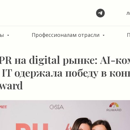
Л
сы
Профессионалам отрасли
R на digital рынке: AI-к
 IT одержала победу в кон
award