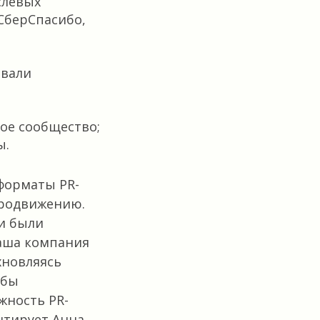
слевых
СберСпасибо,
авали
ое сообщество;
ы.
 форматы PR-
продвижению.
и были
аша компания
хновляясь
 бы
жность PR-
нтирует Анна