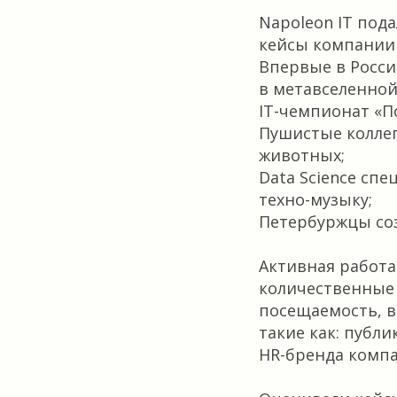
Napoleon IT под
кейсы компании з
Впервые в Росси
в метавселенной
IT-чемпионат «П
Пушистые коллег
животных;
Data Science сп
техно-музыку;
Петербуржцы со
Активная работа
количественные 
посещаемость, в
такие как: публ
HR-бренда компа