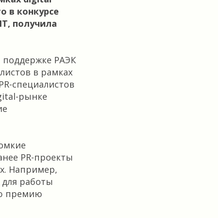
о в конкурсе
IT, получила
ри поддержке РАЭК
листов в рамках
 PR-специалистов
ital-рынке
ие
ромкие
Ранее PR-проекты
х. Например,
в для работы
ую премию