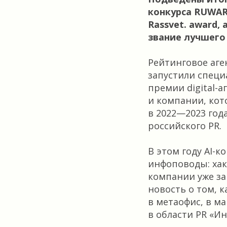
конкурса RUWARD
Rassvet. award,
звание лучшего 
Рейтинговое аген
запустили специ
премии digital-
и компании, кот
в 2022—2023 год
российского PR.
В этом году AI-
инфоповоды: хак
компании уже за
новость о том, 
в метаофис, в м
в области PR «И