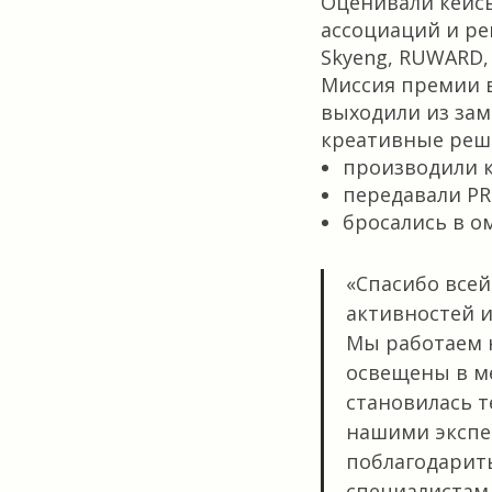
Оценивали кейсы
ассоциаций и ре
Skyeng, RUWARD, 
Миссия премии в
выходили из зам
креативные реш
производили к
передавали PR
бросались в о
«Спасибо всей
активностей 
Мы работаем 
освещены в м
становилась т
нашими экспе
поблагодарить
специалистам,