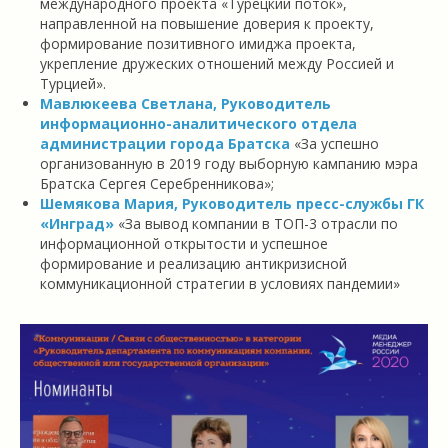
международного проекта «Турецкий поток»,
направленной на повышение доверия к проекту,
формирование позитивного имиджа проекта,
укрепление дружеских отношений между Россией и
Турцией»
.
Мавлюкеева Светлана, Руководитель
информационно-аналитического отдела
администрации города Братска
«За успешно
организованную в 2019 году выборную кампанию мэра
Братска Сергея Серебренникова»
;
Шемякова Мария, Руководитель пресс-службы ГК
«Инград»
«За вывод компании в ТОП-3 отрасли по
информационной открытости и успешное
формирование и реализацию антикризисной
коммуникационной стратегии в условиях пандемии»