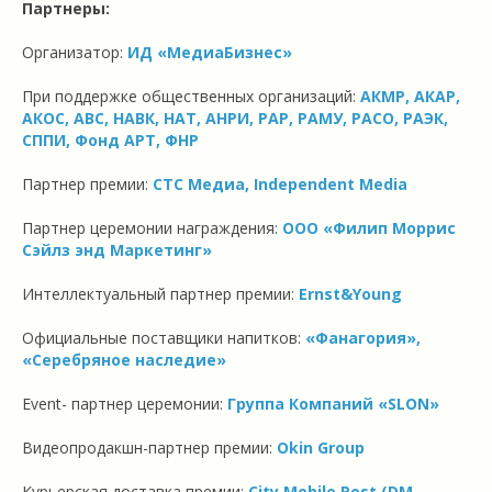
Партнеры:
Организатор:
ИД «МедиаБизнес»
При поддержке общественных организаций:
АКМР, АКАР,
АКОС, ABC, НАВК, НАТ, АНРИ, РАР, РАМУ, РАСО, РАЭК,
СППИ, Фонд АРТ, ФНР
Партнер премии:
СТС Медиа, Independent Media
Партнер церемонии награждения:
OOO «Филип Моррис
Сэйлз энд Маркетинг»
Интеллектуальный партнер премии:
Ernst&Young
Официальные поставщики напитков:
«Фанагория»,
«Серебряное наследие»
Event- партнер церемонии:
Группа Компаний «SLON»
Видеопродакшн-партнер премии:
Okin Group
Курьерская доставка премии:
City Mobile Post (DM