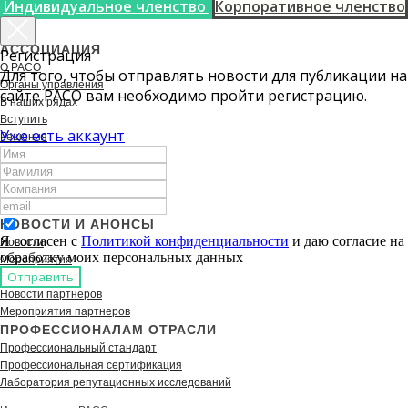
Индивидуальное членство
Корпоративное членство
АССОЦИАЦИЯ
Регистрация
О РАСО
Для того, чтобы отправлять новости для публикации на
Органы управления
сайте РАСО вам необходимо пройти регистрацию.
В наших рядах
Вступить
Уже есть аккаунт
Решения
История
Документы
Партнеры
Контакты
НОВОСТИ И АНОНСЫ
Я согласен с
Политикой конфиденциальности
и даю согласие на
Новости
обработку моих персональных данных
Мероприятия
Отправить
В регионах
Новости партнеров
Мероприятия партнеров
ПРОФЕССИОНАЛАМ ОТРАСЛИ
Профессиональный стандарт
Профессиональная сертификация
Лаборатория репутационных исследований