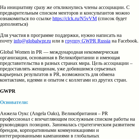
На инициативу сразу же откликнулись члены ассоциации. С
предварительным списком менторов и консультантов можно
ознакомиться по ссылке
https://clck.ru/N5vVM
(список будет
дополняться)
Для участия в программе поддержки, нужно написать на
почту
info@globalwpr.ru
или в
группу GWPR Russia
на Facebook.
Global Women in PR — международная некоммерческая
организация, основанная в Великобритании и имеющая
представительства в разных странах мира. Цель ассоциации –
предоставлять женщинам, уже добившимся серьезных
карьерных результатов в PR, возможность для обмена
контактами, идеями и опытом с коллегами из других стран.
GWPR
Основатели:
Анжела Оукс (Angela Oaks), Великобритания – PR
профессионал с впечатляющим послужным списком работы на
руководящих позициях. Занималась стратегическим развитием
брендов, корпоративными коммуникациями и
интегрированными кампаниями в глобальных