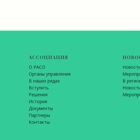
АССОЦИАЦИЯ
НОВО
О РАСО
Новост
Органы управления
Меропр
В наших рядах
В регио
Вступить
Новости
Решения
Меропр
История
Документы
Партнеры
Контакты