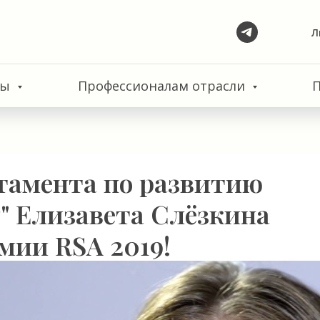
Л
сы
Профессионалам отрасли
тамента по развитию
г" Елизавета Слёзкина
мии RSA 2019!