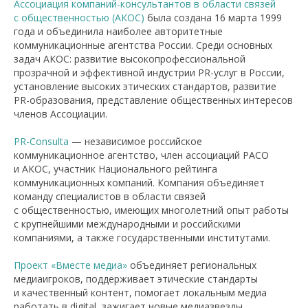
Ассоциация компаний-консультантов в области связей
с общественностью (АКОС)
была создана 16 марта 1999
года и объединила наиболее авторитетные
коммуникационные агентства России. Среди основных
задач АКОС: развитие высокопрофессиональной
прозрачной и эффективной индустрии PR-услуг в России,
установление высоких этических стандартов, развитие
PR-образования, представление общественных интересов
членов Ассоциации.
PR-Consulta
— независимое российское
коммуникационное агентство, член ассоциаций РАСО
и АКОС, участник Национального рейтинга
коммуникационных компаний. Компания объединяет
команду специалистов в области связей
с общественностью, имеющих многолетний опыт работы
c крупнейшими международными и российскими
компаниями, а также государственными институтами.
Проект «Вместе медиа»
объединяет региональных
медиаигроков, поддерживает этические стандарты
и качественный контент, помогает локальным медиа
работать в digital, зажигает новые медиазвезды.