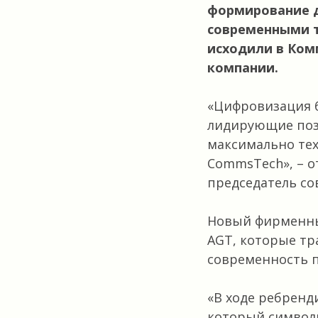
формирование 
современными т
исходили в Ком
компании.
«Цифровизация б
лидирующие поз
максимально тех
CommsTech»
, –
председатель со
Новый фирменный
AGT, которые тр
современность 
«В ходе ребренд
который символи