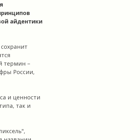
я
принципов
вой айдентики
 сохранит
ятся
й термин –
фры России,
са и ценности
ипа, так и
пиксель",
в названии