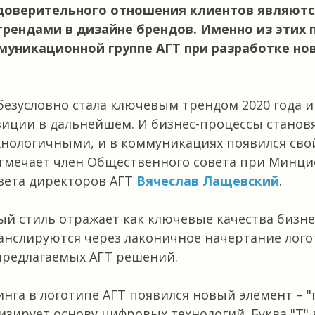
доверительного отношения клиентов являютс
рендами в дизайне брендов. Именно из этих 
муникационной группе АГТ при разработке но
езусловно стала ключевым трендом 2020 года и
иции в дальнейшем. И бизнес-процессы станов
нологичными, и в коммуникациях появился сво
 отмечает член Общественного совета при Минци
вета директоров АГТ
Вячеслав Лащевский
.
 стиль отражает как ключевые качества бизне
анслируются через лаконичное начертание логот
предлагаемых АГТ решений.
инга в логотипе АГТ появился новый элемент – "
зирует основу цифровых технологий. Буква "Т" 