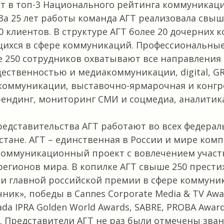
ит в топ-3 Национального рейтинга коммуникац
За 25 лет работы команда АГТ реализовала свыш
0 клиентов. В структуре АГТ более 20 дочерних 
ихся в сфере коммуникаций. Профессиональны
е 250 сотрудников охватывают все направления
бщественностью и медиакоммуникации, digital, GR
коммуникации, выставочно-ярмарочная и конгр
рендинг, мониторинг СМИ и соцмедиа, аналитика
едставительства АГТ работают во всех федераль
стане. АГТ – единственная в России и мире комп
коммуникационный проект с вовлечением участн
 регионов мира. В копилке АГТ свыше 250 прести
и главной российской премии в сфере коммуни
ик», победы в Cannes Corporate Media & TV Awar
ntiada IPRA Golden World Awards, SABRE, PROBA Awar
ds. Представители АГТ не раз были отмечены зва