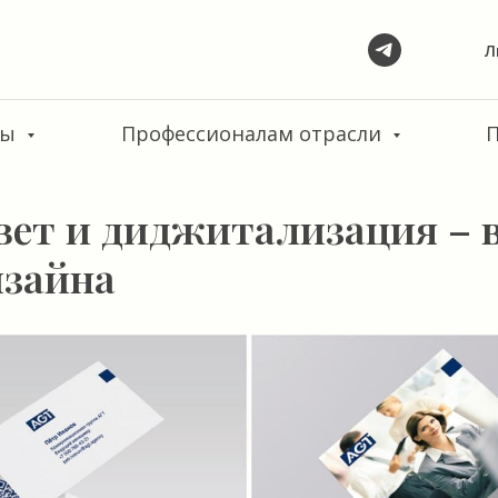
Л
сы
Профессионалам отрасли
ет и диджитализация – в
изайна