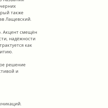
очерних
орый также
лав Лащевский.
ю. Акцент смещён
сти, надёжности
трактуется как
витию.
т
вое решение
ктивой и
уникаций.