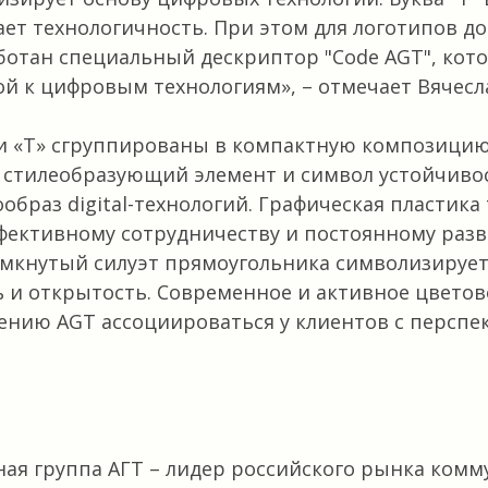
ет технологичность. При этом для логотипов д
отан специальный дескриптор "Code AGT", кот
ой к цифровым технологиям»
, – отмечает Вячес
 и «Т» сгруппированы в компактную композици
к стилеобразующий элемент и символ устойчиво
образ digital-технологий. Графическая пластика 
фективному сотрудничеству и постоянному раз
мкнутый силуэт прямоугольника символизируе
 и открытость. Современное и активное цвето
ению AGT ассоциироваться у клиентов с перспе
я группа АГТ – лидер российского рынка комм