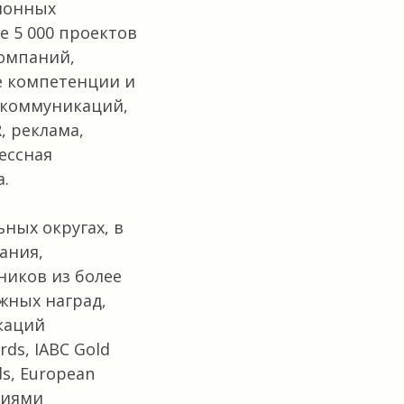
ионных
е 5 000 проектов
компаний,
е компетенции и
 коммуникаций,
, реклама,
ессная
.
ных округах, в
ания,
иков из более
жных наград,
каций
ds, IABC Gold
ds, European
ниями