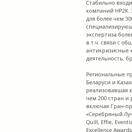
Стабильно вход
компаний НР2К. 
для более чем 30
специализирующ
экспертиза боле
в т.ч. связи с о
антикризисные 
деятельность, б
Региональные пр
Беларуси и Казах
реализовавшая 
чем 200 стран и
включая Гран-пр
«Серебряный Лучн
Quill, Effie, Eve
Excellence Awar