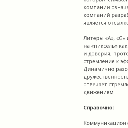
компании означа
компаний разраб
является отсылк
Литеры «А», «G»
на «пиксель» ка
и доверия, прото
стремление к эф
Динамично разо
дружественность
отвечает стремл
движением.
Справочно:
Коммуникационна