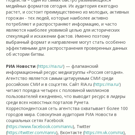
медийных форматов сегодня. Их аудитория ежегодно
растет, и состоит преимущественно из молодых, активных
горожан - тех людей, которые наиболее активно
потребляют и распространяют информацию, и часто
являются наиболее уязвимой целью для исторических
спекуляций и искажении фактов. Именно поэтому
выбранный формат и направление могут стать особенно
эффективными для распространения проверенных данных
об истории битвы.
РИА Новости
(
https://ria.ru/
) — флагманский
информационный ресурс медиагруппы «Россия сегодня».
Агентство является самым цитируемым СМИ среди
российских СМИ и в соцсетях. Сайт RIA.ru (
https://ria.ru/
)
читают порядка четырех с половиной миллионов
пользователей ежедневно, что выводит ресурс в лидеры
среди всех новостных порталов Рунета.
Корреспондентская сеть агентства охватывает более 100
городов мира. Совокупная аудитория РИА Новости в
социальных сетях Facebook
(
https://www.facebook.com/rianru
), Twitter
(
https://twitter.com/rianru
), Вконтакте (
https://m.vk.com/ria
),