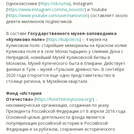
Одноклассники (
https://ok.ru/ria
), Instagram
(
https://www.instagram.com/ria_novosti/
) и Youtube
(
https://www.youtube.com/user/rianovosti
) составляет около
девяти миллионов подписчиков.
В составе
Государственного музея-заповедника
«Куликово поле»
(
https://kulpole.ru
) – 4 музея на
Куликовом поле: старейшие мемориалы на Красном холме
Куликова поля и в селе Монастырщино у слиянии Дона с
Непрядвой, новейший Музей Куликовской битвы в
Моховом, Музей Купеческого быта в Епифани. Действует
филиал в Туле – музей «Тульские древности». В сентябре
2020 года откроется еще одно представительство в
столице региона, в Музейном квартале.
Фонд «История
Отечества»
(
https://fond.historyrussia.org/
) -
некоммерческая организация, созданная по указу
Президента Российской Федерации от 6 апреля 2016 года.
Основной целью деятельности фонда является
популяризация российской истории в Российской
Федерации и за рубежом, сохранение исторического