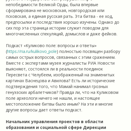
непобедимости Великой Орды, была впервые
сформирована не московская, новгородская или
псковская, а единая русская рать. Эта битва - ее ход,
предпосылки и последствия хорошо изучены. Однако до
сих пор эта страница истории служит поводом для
многочисленных спекуляций, домыслов и даже фейков.
Подкаст «Куликово поле: вопросы и ответы»
(
https://ria.ru/kulikovo_pole
) полностью посвящен разбору
самых острых вопросов, связанных с этим сражением.
Вместе с экспертами музея журналисты РИА Новости
выясняют, состоялся ли в реальности поединок
Пересвета с Челубеем, изображенный на знаменитых
картинах Васнецова и Авилова? Есть ли исторические
подтверждения того, что Мамай нанимал грозных
генуэзских арбалетчиков? Правда ли, что на Куликовом
поле археологи ничего не нашли, и настоящее
местоположение битвы было иным? На эти и многие
другие вопросы дает ответы подкаст.
Начальник управления проектов в области
образования и социальной сфере Дирекции