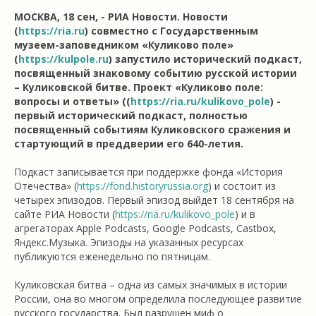
МОСКВА, 18 сен, - РИА Новости. Новости
(
https://ria.ru
) совместно с Государственным
музеем-заповедником «Куликово поле»
(
https://kulpole.ru
) запустило исторический подкаст,
посвященный знаковому событию русской истории
– Куликовской битве. Проект «Куликово поле:
вопросы и ответы» ((
https://ria.ru/kulikovo_pole
) -
первый исторический подкаст, полностью
посвященный событиям Куликовского сражения и
стартующий в преддверии его 640-летия.
Подкаст записывается при поддержке фонда «История
Отечества» (
https://fond.historyrussia.org
) и состоит из
четырех эпизодов. Первый эпизод выйдет 18 сентября на
сайте РИА Новости (
https://ria.ru/kulikovo_pole
) и в
агрегаторах Apple Podcasts, Google Podcasts, Castbox,
Яндекс.Музыка. Эпизоды на указанных ресурсах
публикуются еженедельно по пятницам.
Куликовская битва – одна из самых значимых в истории
России, она во многом определила последующее развитие
русского государства. Был разрушен миф о