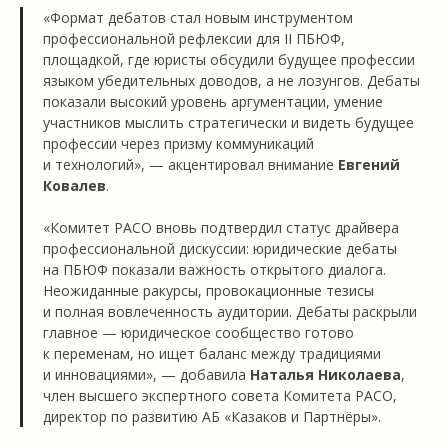
«Формат дебатов стал новым инструментом
профессиональной рефлексии для II ПБЮФ,
площадкой, где юристы обсудили будущее профессии
языком убедительных доводов, а не лозунгов. Дебаты
показали высокий уровень аргументации, умение
участников мыслить стратегически и видеть будущее
профессии через призму коммуникаций
и технологий», — акцентировал внимание
Евгений
Ковалев
.
«Комитет РАСО вновь подтвердил статус драйвера
профессиональной дискуссии: юридические дебаты
на ПБЮФ показали важность открытого диалога.
Неожиданные ракурсы, провокационные тезисы
и полная вовлеченность аудитории. Дебаты раскрыли
главное — юридическое сообщество готово
к переменам, но ищет баланс между традициями
и инновациями», — добавила
Наталья Николаева
,
член высшего экспертного совета Комитета РАСО,
директор по развитию АБ «Казаков и Партнёры».