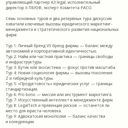
управляющий партнер A3 legal, исполнительный
директор II ПБЮФ, эксперт Комитета РАСО.
Семь основных туров и два резервных тура дискуссии
охватили ключевые вызовы юридического маркетинг-
менеджмента и стратегического развития национальных
фирм:
Тур 1: Личный бренд VS бренд фирмы — баланс между
автономией и корпоративной идентичностью.
Тур 2: Найм или частная практика — границы свободы
и инфраструктуры.
Тур 3: Бутик или экосистема — фокус против масштаба.
Тур 4: Новая социология фирмы — вызовы поколения
Z и гибридной культуры.
Тур 5: «Продуктовость» юридических услуг — границы
стандартизации.
Тур 6: Pro bono — миссия или инструмент маркетинга.
Тур 7: Искусственный интеллект в менеджменте фирм.
Тур 8: LegalTech и превенция рисков — останется ли
место для юриста-человека.
Тур 9: Адвокатская монополия — баланс качества
и конкуренции.