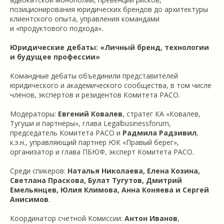
позиционирования юридических брендов до архитектуры
клиентского опыта, управления командами
и «продуктового подхода».
Юридические дебаты: «Личный бренд, технологии
и будущее профессии»
Командные дебаты объединили представителей
юридического и академического сообщества, в том числе
членов, экспертов и резидентов Комитета РАСО.
Модераторы:
Евгений Ковалев
, стратег КА «Ковалев,
Тугуши и партнёры», глава Legalbusinessforum,
председатель Комитета РАСО и
Радмила Радзивил
,
к.э.н., управляющий партнер ЮК «Правый берег»,
организатор и глава ПБЮФ, эксперт Комитета РАСО.
Среди спикеров:
Наталья Николаева, Елена Козина,
Светлана Праскова, Булат Тугутов, Дмитрий
Емельянцев, Юлия Климова, Анна Коняева и Сергей
Анисимов
.
Координатор счетной Комиссии:
Антон Иванов
,