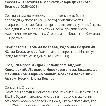
Сессия «Стратегия и маркетинг юридического
бизнеса 2025−2026»
Сессия стала логическим продолжением дебатов,
переведя дискуссию из философской плоскости
в управленческую. Она завершила интеллектуальный трек,
объединив четыре ключевых блока юридического
маркетинг-менеджмента: Стратегия → Клиент → Команда
→ Продукт.
Модераторы:
Евгений Ковалев, Радмила Радзивил
и
Юлия Кузьмичева
(заместитель директора Института
юридического менеджмента НИУ ВШЭ).
Среди спикеров:
Андрей Гольцблат, Андрей
Корельский, Людмила Новокрещенова, Владислав
Овчинников, Марина Малых, Алексей Черкашин,
Артём Фесик, Елена Борнер
.
Сегмент I. Стратегия
Партнёры ведущих консалтинговых компаний и эксперты
ВШЭ обсудили эволюцию стратегического мышления —
от классических моделей к гибридным экосистемам, где
LegalTech становится драйвером устойчивого роста.