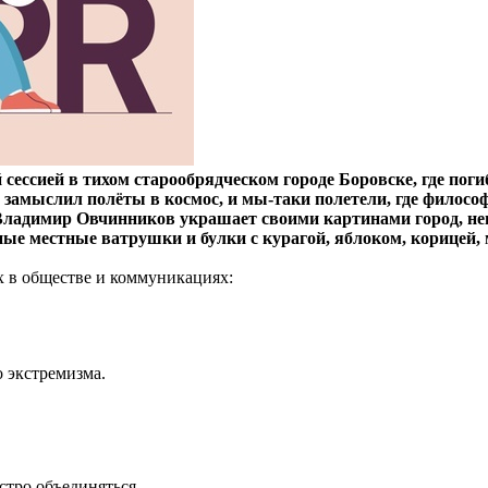
ссией в тихом старообрядческом городе Боровске, где погиб
ий замыслил полёты в космос, и мы-таки полетели, где фило
 Владимир Овчинников украшает своими картинами город, нев
ые местные ватрушки и булки с курагой, яблоком, корицей, 
х в обществе и коммуникациях:
о экстремизма.
тро объединяться.