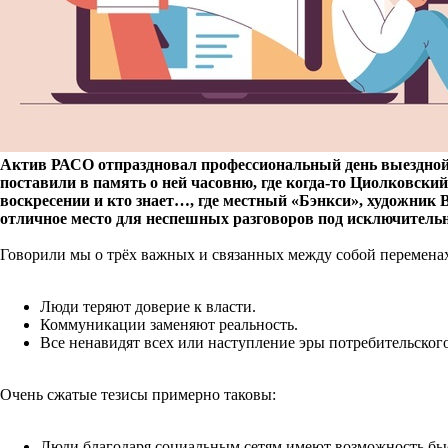
Актив РАСО отпраздновал профессиональный день выездной се
поставили в память о ней часовню, где когда-то Циолковск
воскресении и кто знает…, где местный «Бэнкси», художник
отличное место для неспешных разговоров под исключительн
Говорили мы о трёх важных и связанных между собой перемена
Люди теряют доверие к власти.
Коммуникации заменяют реальность.
Все ненавидят всех или наступление эры потребительског
Очень сжатые тезисы примерно таковы:
Люди благодаря социальным сетям имеют возможность быс