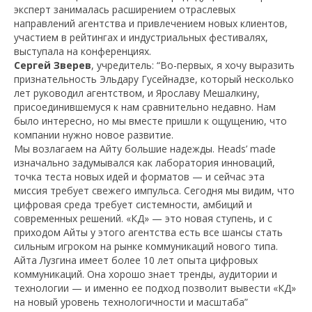
эксперт занималась расширением отраслевых
направлений агентства и привлечением новых клиентов,
участием в рейтингах и индустриальных фестивалях,
выступала на конференциях.
Сергей Зверев
, учредитель: “Во-первых, я хочу выразить
признательность Эльдару Гусейнадзе, который несколько
лет руководил агентством, и Ярославу Мешалкину,
присоединившемуся к нам сравнительно недавно. Нам
было интересно, но мы вместе пришли к ощущению, что
компании нужно новое развитие.
Мы возлагаем на Айту большие надежды. Heads’ made
изначально задумывался как лаборатория инноваций,
точка теста новых идей и форматов — и сейчас эта
миссия требует свежего импульса. Сегодня мы видим, что
цифровая среда требует системности, амбиций и
современных решений. «КД» — это новая ступень, и с
приходом Айты у этого агентства есть все шансы стать
сильным игроком на рынке коммуникаций нового типа.
Айта Лузгина имеет более 10 лет опыта цифровых
коммуникаций. Она хорошо знает тренды, аудитории и
технологии — и именно ее подход позволит вывести «КД»
на новый уровень технологичности и масштаба”