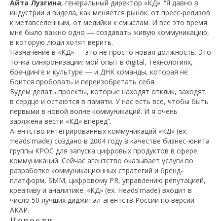
Айта Лузгина
, генеральный директор «КД»: “Я давно в
индустрии и видела, как меняется рынок: от пресс-релизов
к метавселенным, от медийки к смыслам. И все это время
мне было важно одно — создавать живую коммуникацию,
в которую люди хотят верить.
Назначение в «КД» — это не просто новая должность. Это
точка синхронизации: мой опыт в digital, технологиях,
брендинге и культуре — и ДНК команды, которая не
боится пробовать и переизобретать себя.
Будем делать проекты, которые находят отклик, заходят
в сердце и остаются в памяти. У нас есть все, чтобы быть
первыми в новой волне коммуникаций. И я очень
заряжена вести «КД» вперед”.
Агентство интегрированных коммуникаций «КД» (ex.
Heads'made) создано в 2004 году в качестве бизнес-юнита
группы КРОС для запуска цифровых продуктов в сфере
коммуникаций. Сейчас агентство оказывает услуги по
разработке коммуникационных стратегий и бренд-
платформ, SMM, цифровому PR, управлению репутацией,
креативу и аналитике. «КД» (ex. Heads'made) входит в
число 50 лучших диджитал-агентств России по версии
АКАР.
Новости