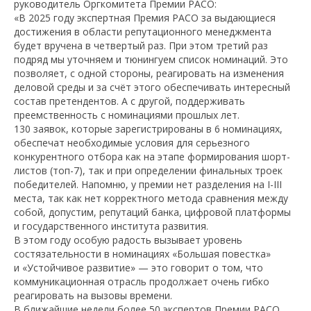
руководитель Оргкомитета Премии РАСО:
«В 2025 году экспертная Премия РАСО за выдающиеся
достижения в области репутационного менеджмента
будет вручена в четвертый раз. При этом третий раз
подряд мы уточняем и тюнингуем список номинаций. Это
позволяет, с одной стороны, реагировать на изменения
деловой среды и за счёт этого обеспечивать интересный
состав претендентов. А с другой, поддерживать
преемственность с номинациями прошлых лет.
130 заявок, которые зарегистрированы в 6 номинациях,
обеспечат необходимые условия для серьезного
конкурентного отбора как на этапе формирования шорт-
листов (топ-7), так и при определении финальных троек
победителей. Напомню, у премии нет разделения на I-III
места, так как нет корректного метода сравнения между
собой, допустим, репутаций банка, цифровой платформы
и государственного института развития.
В этом году особую радость вызывает уровень
состязательности в номинациях «Большая повестка»
и «Устойчивое развитие» — это говорит о том, что
коммуникационная отрасль продолжает очень гибко
реагировать на вызовы времени.
В ближайшие недели более 50 экспертов Премии РАСО,