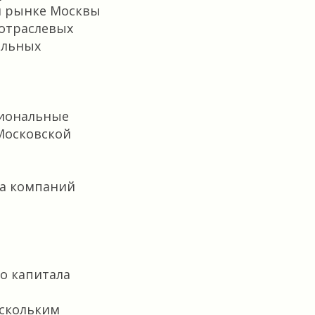
м рынке Москвы
 отраслевых
альных
сиональные
Московской
ла компаний
о капитала
ескольким