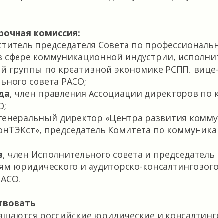
рочная комиссия:
еститель председателя Совета по профессионал
в сфере коммуникационной индустрии, исполн
й группы по креативной экономике РСПП, вице-
ьного совета РАСО;
да
, член правления Ассоциации директоров по
О;
 генеральный директор «Центра развития комму
онТЭКст», председатель Комитета по коммуника
в
, член Исполнительного совета и председатель
ям юридического и аудиторско-консалтинговог
РАСО.
твовать
лашаются российские юридические и консалтин