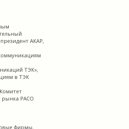
ьным
ительный
президент АКАР,
 коммуникациям
никаций ТЭК»,
циям в ТЭК
 Комитет
о рынка РАСО
говые фирмы,