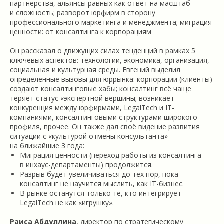
партнёрства, альянсы равных как ответ на масштаб
и сложность; разворот юрфирм в сторону
профессионального маркетинга и менеджмента; миграция
ценности: от консалтинга к корпорациям
Он рассказал о движущих силах тенденций в рамках 5
ключевых аспектов: технологии, экономика, организация,
социальная и культурная среды. Евгений выделил
определенные вызовы для юррынка: корпорации (клиенты)
создают консалтинговые хабы; консалтинг всё чаще
теряет статус «экспертной вершины; возникает
конкуренция между юрфирмами, LegalTech и IT-
компаниями, консалтинговыми структурами широкого
профиля, прочее. Он также дал своё видение развития
ситуации с «культурой отмены консультанта»
на ближайшие 3 года:
Миграция ценности (переход работы из консалтинга
в инхаус-департаменты) продолжится.
Разрыв будет увеличиваться до тех пор, пока
консалтинг не научится мыслить, как IT-бизнес.
В рынке останутся только те, кто интегрирует
LegalTech не как «игрушку».
Раиса Абдуллина
, директор по стратегическому