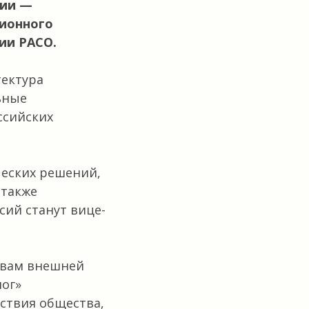
ции —
ционного
ии РАСО.
тектура
ьные
ссийских
ческих решений,
 также
ий станут вице-
овам внешней
лог»
ствия общества,