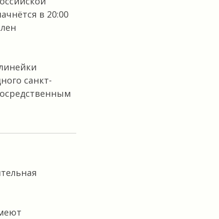
российской
ачнётся в 20:00
член
 линейки
ного санкт-
епосредственным
ительная
имеют