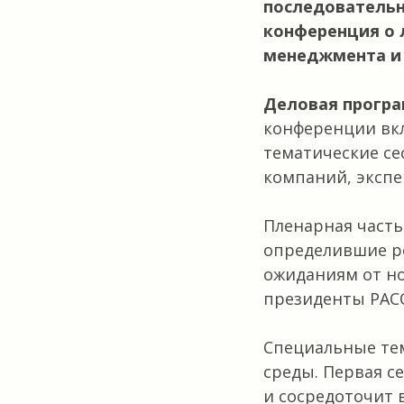
последовательн
конференция о 
менеджмента и 
Деловая прогр
конференции вкл
тематические се
компаний, экспе
Пленарная часть
определившие ре
ожиданиям от но
президенты РА
Специальные те
среды. Первая с
и сосредоточит 