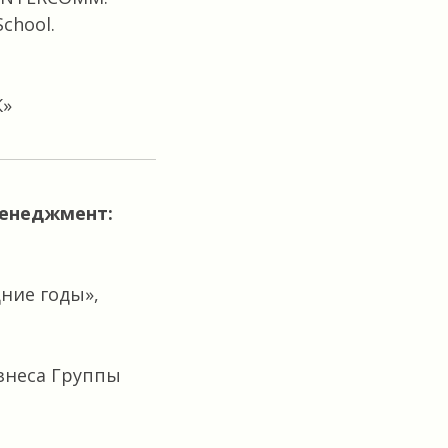
chool.
К»
менеджмент:
ние годы»,
знеса Группы