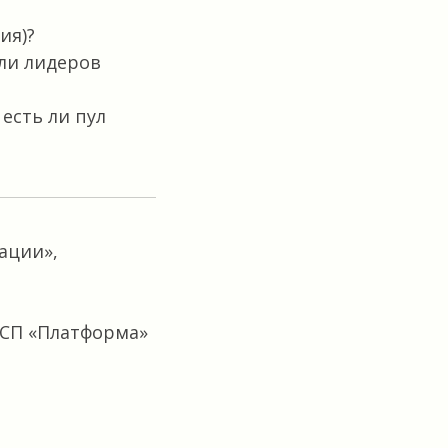
ия)?
ли лидеров
есть ли пул
ации»,
ЦСП «Платформа»