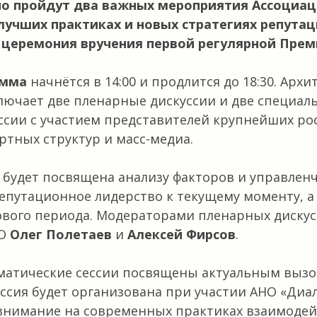
о пройдут два важных мероприятия Ассоциа
лучших практиках и новых стратегиях репута
церемония вручения первой регулярной Прем
амма
начнётся в 14:00 и продлится до 18:30. Архи
ючает две пленарные дискуссии и две специал
ссии с участием представителей крупнейших ро
ртных структур и масс-медиа.
 будет посвящена анализу факторов и управлен
путационное лидерство к текущему моменту, а
вого периода. Модераторами пленарных дискусс
СО
Олег Полетаев
и
Алексей Фирсов
.
матические сессии посвящены актуальным выз
ессия будет организована при участии АНО «Диа
внимание на современных практиках взаимодей