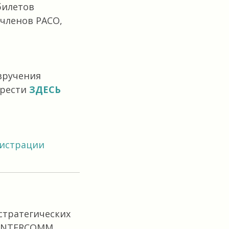
билетов
членов РАСО,
вручения
брести
ЗДЕСЬ
гистрации
стратегических
 INTERCOMM.