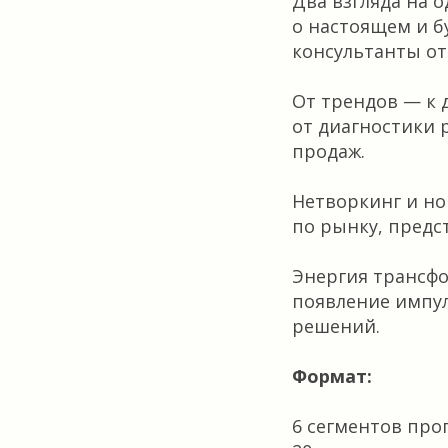
Два взгляда на о
о настоящем и 
консультанты о
От трендов — к 
от диагностики 
продаж.
Нетворкинг и но
по рынку, предс
Энергия трансф
появление импул
решений.
Формат:
6 сегментов про