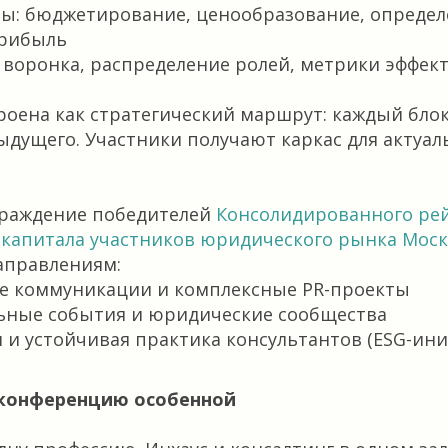
ы: бюджетирование, ценообразование, определ
прибыль
 воронка, распределение ролей, метрики эффек
оена как стратегический маршрут: каждый бло
дущего. Участники получают каркас для актуал
граждение победителей
Консолидированного ре
капитала участников юридического рынка Моск
аправлениям:
ие коммуникации и комплексные PR-проекты
ьные события и юридические сообщества
 и устойчивая практика консультантов (ESG-ин
 конференцию особенной