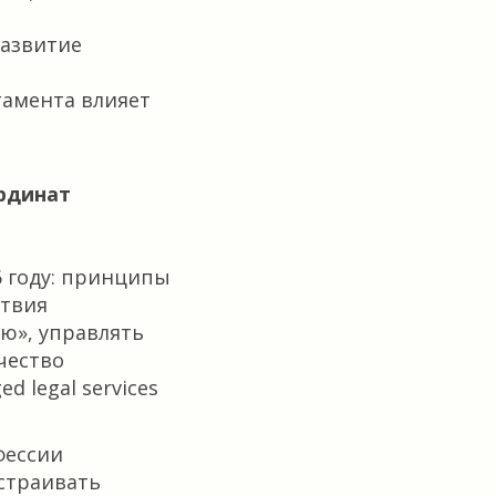
развитие
тамента влияет
ординат
6 году: принципы
ствия
ю», управлять
чество
 legal services
фессии
ыстраивать