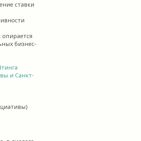
ение ставки
тивности
к опирается
ьных бизнес-
йтинга
вы и Санкт-
ициативы)