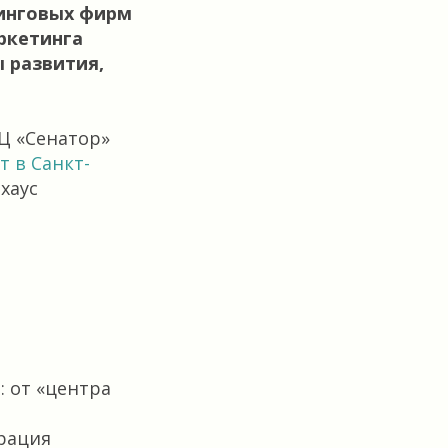
тинговых фирм
ркетинга
 развития,
БЦ «Сенатор»
 в Санкт-
хаус
.
 от «центра
грация