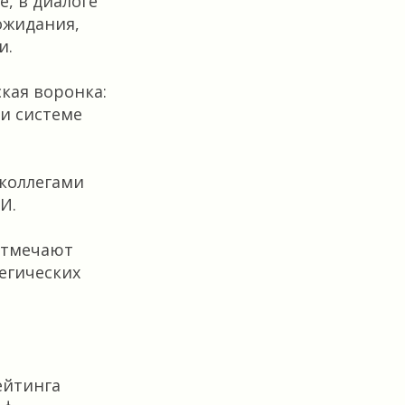
е, в диалоге
ожидания,
и.
кая воронка:
 и системе
 коллегами
И.
отмечают
егических
ейтинга