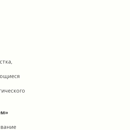
стка,
ающиеся
гического
ем»
ование