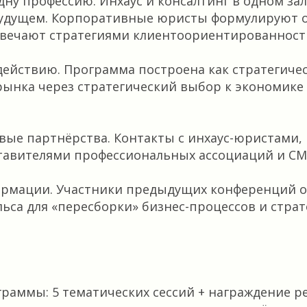
дну профессию. Инхаус и консалтинг в одном зал
будущем. Корпоративные юристы формулируют 
твечают стратегиями клиентоориентированност
действию. Программа построена как стратегичес
рынка через стратегический выбор к экономике
вые партнёрства. Контакты с инхаус-юристами,
тавителями профессиональных ассоциаций и СМ
ормации. Участники предыдущих конференций 
ьса для «пересборки» бизнес-процессов и страт
граммы: 5 тематических сессий + награждение р