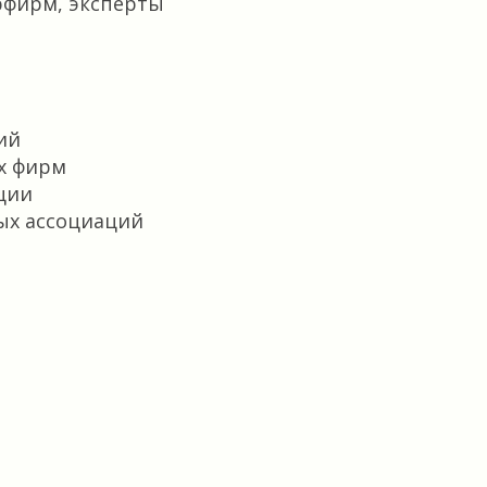
рфирм, эксперты
ий
х фирм
ции
ых ассоциаций