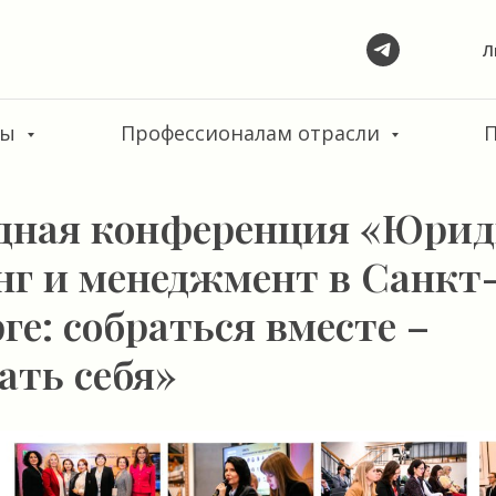
Л
сы
Профессионалам отрасли
одная конференция «Юри
нг и менеджмент в Санкт
ге: собраться вместе –
ать себя»