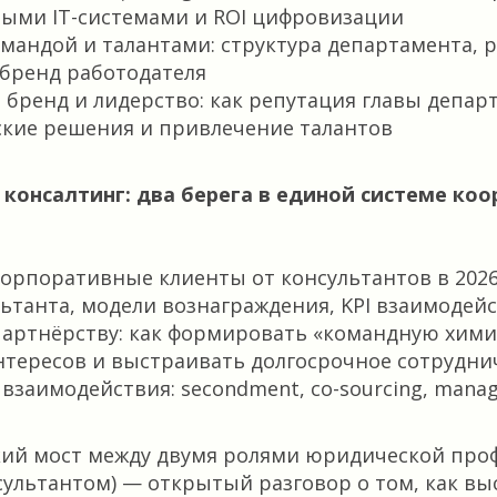
ыми IT-системами и ROI цифровизации
мандой и талантами: структура департамента, 
бренд работодателя
бренд и лидерство: как репутация главы депар
ские решения и привлечение талантов
 и консалтинг: два берега в единой системе ко
орпоративные клиенты от консультантов в 202
ьтанта, модели вознаграждения, KPI взаимодей
партнёрству: как формировать «командную хими
тересов и выстраивать долгосрочное сотрудни
заимодействия: secondment, co-sourcing, managed
кий мост между двумя ролями юридической про
сультантом) — открытый разговор о том, как в