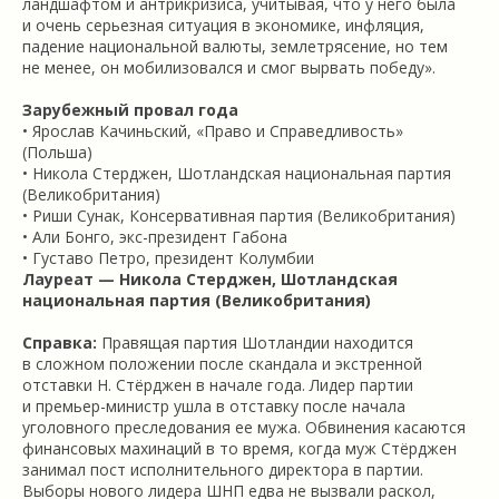
ландшафтом и антрикризиса, учитывая, что у него была
и очень серьезная ситуация в экономике, инфляция,
падение национальной валюты, землетрясение, но тем
не менее, он мобилизовался и смог вырвать победу».
Зарубежный провал года
• Ярослав Качиньский, «Право и Справедливость»
(Польша)
• Никола Стерджен, Шотландская национальная партия
(Великобритания)
• Риши Сунак, Консервативная партия (Великобритания)
• Али Бонго, экс-президент Габона
• Густаво Петро, президент Колумбии
Лауреат
— Никола Стерджен, Шотландская
национальная партия (Великобритания)
Справка:
Правящая партия Шотландии находится
в сложном положении после скандала и экстренной
отставки Н. Стёрджен в начале года. Лидер партии
и премьер-министр ушла в отставку после начала
уголовного преследования ее мужа. Обвинения касаются
финансовых махинаций в то время, когда муж Стёрджен
занимал пост исполнительного директора в партии.
Выборы нового лидера ШНП едва не вызвали раскол,