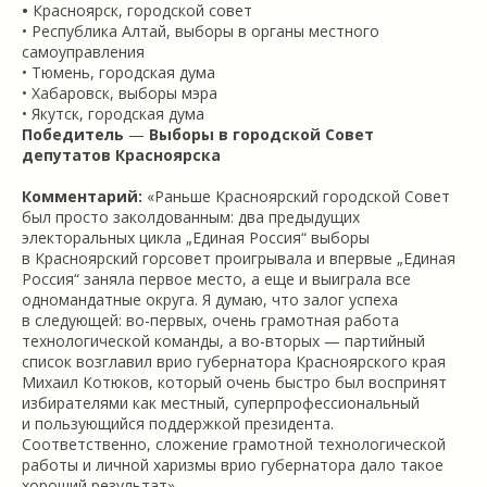
•
Красноярск, городской совет
• Республика Алтай, выборы в органы местного
самоуправления
• Тюмень, городская дума
• Хабаровск, выборы мэра
• Якутск, городская дума
Победитель
—
Выборы в городской Совет
депутатов Красноярска
Комментарий:
«Раньше Красноярский городской Совет
был просто заколдованным: два предыдущих
электоральных цикла „Единая Россия“ выборы
в Красноярский горсовет проигрывала и впервые „Единая
Россия“ заняла первое место, а еще и выиграла все
одномандатные округа. Я думаю, что залог успеха
в следующей: во-первых, очень грамотная работа
технологической команды, а во-вторых — партийный
список возглавил врио губернатора Красноярского края
Михаил Котюков, который очень быстро был воспринят
избирателями как местный, суперпрофессиональный
и пользующийся поддержкой президента.
Соответственно, сложение грамотной технологической
работы и личной харизмы врио губернатора дало такое
хороший результат».