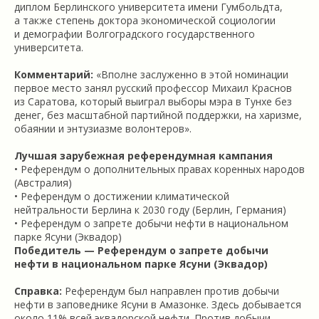
диплом Берлинского университета имени Гумбольдта,
а также степень доктора экономической социологии
и демографии Волгоградского государственного
университета.
Комментарий:
«Вполне заслуженно в этой номинации
первое место занял русский профессор Михаил Краснов
из Саратова, который выиграл выборы мэра в Тунхе без
денег, без масштабной партийной поддержки, на харизме,
обаянии и энтузиазме волонтеров».
Лучшая зарубежная референдумная кампания
• Референдум о дополнительных правах коренных народов
(Австралия)
• Референдум о достижении климатической
нейтральности Берлина к 2030 году (Берлин, Германия)
• Референдум о запрете добычи нефти в национальном
парке Ясуни (Эквадор)
Победитель — Референдум о запрете добычи
нефти в национальном парке Ясуни (Эквадор)
Справка:
Референдум был направлен против добычи
нефти в заповеднике Ясуни в Амазонке. Здесь добывается
около 11% всей эквадорской нефти. Против добычи