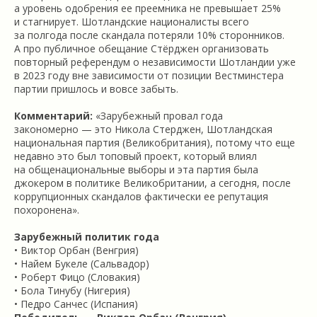
а уровень одобрения ее преемника не превышает 25%
и стагнирует. Шотландские националисты всего
за полгода после скандала потеряли 10% сторонников.
А про публичное обещание Стёрджен организовать
повторный референдум о независимости Шотландии уже
в 2023 году вне зависимости от позиции Вестминстера
партии пришлось и вовсе забыть.
Комментарий:
«Зарубежный провал года
закономерно — это Никола Стерджен, Шотландская
национальная партия (Великобритания), потому что еще
недавно это был топовый проект, который влиял
на общенациональные выборы и эта партия была
джокером в политике Великобритании, а сегодня, после
коррупционных скандалов фактически ее репутация
похоронена».
Зарубежный политик года
• Виктор Орбан (Венгрия)
• Найем Букеле (Сальвадор)
• Роберт Фицо (Словакия)
• Бола Тинубу (Нигерия)
• Педро Санчес (Испания)