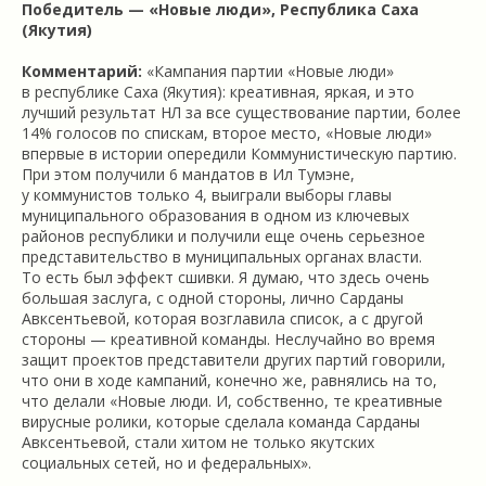
Победитель — «Новые люди», Республика Саха
(
Якутия
)
Комментарий:
«Кампания партии «Новые люди»
в республике Саха (Якутия): креативная, яркая, и это
лучший результат НЛ за все существование партии, более
14% голосов по спискам, второе место, «Новые люди»
впервые в истории опередили Коммунистическую партию.
При этом получили 6 мандатов в Ил Тумэне,
у коммунистов только 4, выиграли выборы главы
муниципального образования в одном из ключевых
районов республики и получили еще очень серьезное
представительство в муниципальных органах власти.
То есть был эффект сшивки. Я думаю, что здесь очень
большая заслуга, с одной стороны, лично Сарданы
Авксентьевой, которая возглавила список, а с другой
стороны — креативной команды. Неслучайно во время
защит проектов представители других партий говорили,
что они в ходе кампаний, конечно же, равнялись на то,
что делали «Новые люди. И, собственно, те креативные
вирусные ролики, которые сделала команда Сарданы
Авксентьевой, стали хитом не только якутских
социальных сетей, но и федеральных».