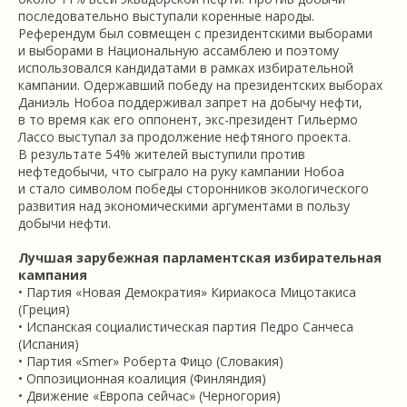
последовательно выступали коренные народы.
Референдум был совмещен с президентскими выборами
и выборами в Национальную ассамблею и поэтому
использовался кандидатами в рамках избирательной
кампании. Одержавший победу на президентских выборах
Даниэль Нобоа поддерживал запрет на добычу нефти,
в то время как его оппонент, экс-президент Гильермо
Лассо выступал за продолжение нефтяного проекта.
В результате 54% жителей выступили против
нефтедобычи, что сыграло на руку кампании Нобоа
и стало символом победы сторонников экологического
развития над экономическими аргументами в пользу
добычи нефти.
Лучшая зарубежная парламентская избирательная
кампания
• Партия «Новая Демократия» Кириакоса Мицотакиса
(Греция)
• Испанская социалистическая партия Педро Санчеса
(Испания)
• Партия «Smer» Роберта Фицо (Словакия)
• Оппозиционная коалиция (Финляндия)
• Движение «Европа сейчас» (Черногория)