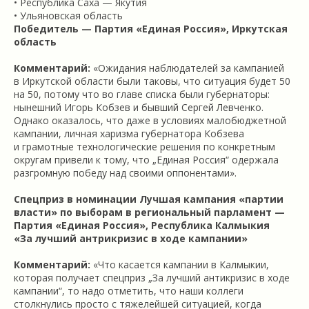
• Республика Саха — Якутия
• Ульяновская область
Победитель — Партия «Единая Россия», Иркутская
область
Комментарий:
«Ожидания наблюдателей за кампанией
в Иркутской области были таковы, что ситуация будет 50
на 50, потому что во главе списка были губернаторы:
нынешний Игорь Кобзев и бывший Сергей Левченко.
Однако оказалось, что даже в условиях малобюджетной
кампании, личная харизма губернатора Кобзева
и грамотные технологические решения по конкретным
округам привели к тому, что „Единая Россия“ одержала
разгромную победу над своими оппонентами».
Спецприз в номинации Лучшая кампания «партии
власти» по выборам в региональный парламент —
Партия «Единая Россия», Республика Калмыкия
«За лучший антрикризис в ходе кампании»
Комментарий:
«Что касается кампании в Калмыкии,
которая получает спецприз „За лучший антикризис в ходе
кампании“, то надо отметить, что наши коллеги
столкнулись просто с тяжелейшей ситуацией, когда