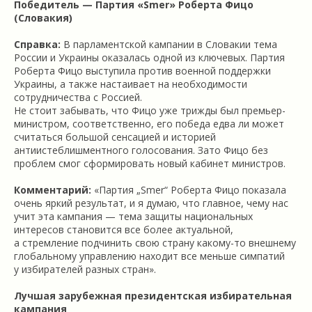
Победитель — Партия «Smer» Роберта Фицо
(Словакия)
Справка:
В парламентской кампании в Словакии тема
России и Украины оказалась одной из ключевых. Партия
Роберта Фицо выступила против военной поддержки
Украины, а также настаивает на необходимости
сотрудничества с Россией.
Не стоит забывать, что Фицо уже трижды был премьер-
министром, соответственно, его победа едва ли может
считаться большой сенсацией и историей
антиистеблишментного голосования. Зато Фицо без
проблем смог сформировать новый кабинет министров.
Комментарий:
«Партия „Smer“ Роберта Фицо показала
очень яркий результат, и я думаю, что главное, чему нас
учит эта кампания — тема защиты национальных
интересов становится все более актуальной,
а стремление подчинить свою страну какому-то внешнему
глобальному управлению находит все меньше симпатий
у избирателей разных стран».
Лучшая зарубежная президентская избирательная
кампания