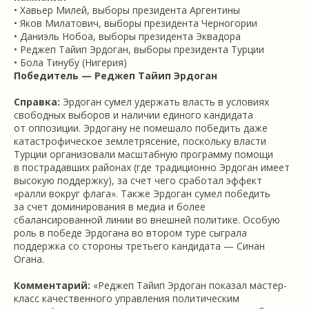
• Хавьер Милей, выборы президента Аргентины
• Яков Милатович, выборы президента Черногории
• Даниэль Нобоа, выборы президента Эквадора
• Реджеп Тайип Эрдоган, выборы президента Турции
• Бола Тинубу (Нигерия)
Победитель — Реджеп Тайип Эрдоган
Справка:
Эрдоган сумел удержать власть в условиях
свободных выборов и наличии единого кандидата
от оппозиции. Эрдогану не помешало победить даже
катастрофическое землетрясение, поскольку власти
Турции организовали масштабную программу помощи
в пострадавших районах (где традиционно Эрдоган имеет
высокую поддержку), за счет чего сработал эффект
«ралли вокруг флага». Также Эрдоган сумел победить
за счет доминирования в медиа и более
сбалансированной линии во внешней политике. Особую
роль в победе Эрдогана во втором туре сыграла
поддержка со стороны третьего кандидата — Синан
Огана.
Комментарий:
«Реджеп Тайип Эрдоган показал мастер-
класс качественного управления политическим