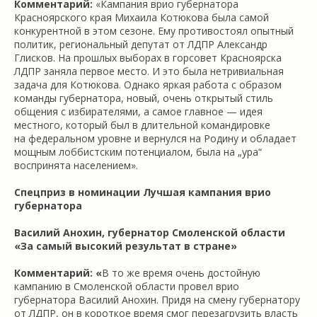
Комментарий:
«Кампания врио губернатора
Красноярского края Михаила Котюкова была самой
конкурентной в этом сезоне. Ему противостоял опытный
политик, региональный депутат от ЛДПР Александр
Глисков. На прошлых выборах в горсовет Красноярска
ЛДПР заняла первое место. И это была нетривиальная
задача для Котюкова. Однако яркая работа с образом
команды губернатора, новый, очень открытый стиль
общения с избирателями, а самое главное — идея
местного, который был в длительной командировке
на федеральном уровне и вернулся на Родину и обладает
мощным лоббистским потенциалом, была на „ура“
воспринята населением».
Спецприз в номинации Лучшая кампания врио
губернатора
Василий Анохин, губернатор Смоленской области
«За самый высокий результат в стране»
Комментарий: «
В то же время очень достойную
кампанию в Смоленской области провел врио
губернатора Василий Анохин. Придя на смену губернатору
от ЛДПР, он в короткое время смог перезагрузить власть