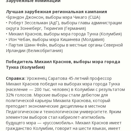
Зарубежные номинации
Лучшая зарубежная региональная кампания
•Брэндон Джонсон, выборы мэра Чикаго (США)
• Роберт Зессельман (АдГ), выборы главы администрации
округа Зоннеберг, Тюрингия (Германия)
• Михаил Краснов, выборы мэра города Тунха (Колумбия)
• Ион Чебан, выборы мэра Кишинева (Молдавия)
• Партия Шинн Фейн, выборы в местные органы Северной
Ирландии (Великобритания)
Победитель Михаил Краснов, выборы мэра города
Тунха (Колумбия)
Справка:
Уроженец Саратова 45-летний профессор
Михаил Краснов победил на выборах мэра города Тунха
(население — 200 тыс. человек) в Колумбии с результатом
32% голосов. Мэрские выборы стали дебютом для
политической карьеры Михаила Краснова, который
преподает экономические дисциплины в местном
Педагогическом и технологическом университете. Ярким
элементом выборов стал кабриолет-агитмобиль
будущего мэра — «руссомобиль». Михаил Краснов имеет
гражданство Колумбии, говорит на шести языках, имеет