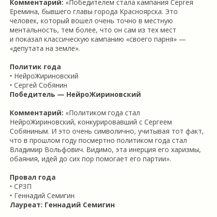
Комментарий:
«Победителем стала кампания Сергея
Еремина, бывшего главы города Красноярска. Это
человек, который вошел очень точно в местную
ментальность, тем более, что он сам из тех мест
и показал классическую кампанию «своего парня» —
«депутата на земле».
Политик года
• НейроЖириновский
• Сергей Собянин
Победитель — НейроЖириновский
Комментарий:
«Политиком года стал
НейроЖириновский, конкурировавший с Сергеем
Собяниным. И это очень символично, учитывая тот факт,
что в прошлом году посмертно политиком года стал
Владимир Вольфович. Видимо, эта инерция его харизмы,
обаяния, идей до сих пор помогает его партии».
Провал года
• СРЗП
• Геннадий Семигин
Лауреат: Геннадий Семигин