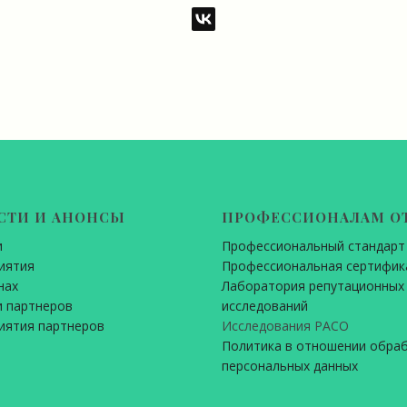
СТИ И АНОНСЫ
ПРОФЕССИОНАЛАМ О
и
Профессиональный стандарт
иятия
Профессиональная сертифик
нах
Лаборатория репутационных
 партнеров
исследований
иятия партнеров
Исследования РАСО
Политика в отношении обра
персональных данных