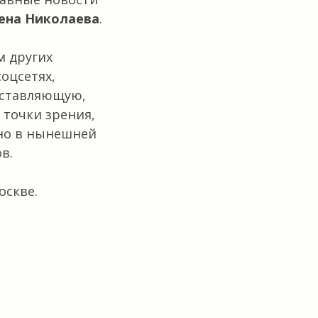
ена Николаева
.
м других
оцсетях,
оставляющую,
точки зрения,
жно в нынешней
в.
оскве.