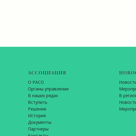
АССОЦИАЦИЯ
НОВО
О РАСО
Новост
Органы управления
Меропр
В наших рядах
В регио
Вступить
Новости
Решения
Меропр
История
Документы
Партнеры
Контакты