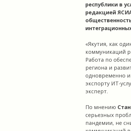
республики в ус
редакцией ЯСИА
общественность
интеграционных
«Якутия, как од
коммуникаций ре
Работа по обесп
региона и разви
одновременно и 
экспорту ИТ-услу
эксперт.
По мнению
Стан
серьезных пробл
пандемии, не сн
коммуникаций вл