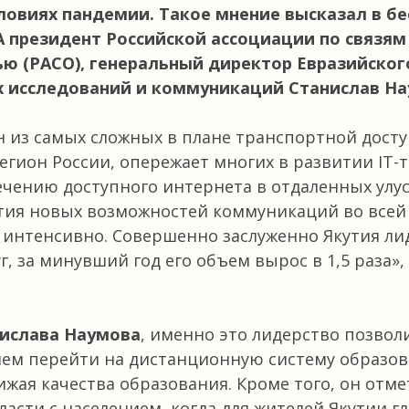
ловиях пандемии. Такое мнение высказал в бе
 президент Российской ассоциации по связям
ю (РАСО), генеральный директор Евразийског
 исследований и коммуникаций Станислав На
ин из самых сложных в плане транспортной дост
гион России, опережает многих в развитии IT-т
ечению доступного интернета в отдаленных улу
тия новых возможностей коммуникаций во всей
интенсивно. Совершенно заслуженно Якутия ли
г, за минувший год его объем вырос в 1,5 раза»,
ислава Наумова
, именно это лидерство позвол
ем перейти на дистанционную систему образов
ижая качества образования. Кроме того, он отме
асти с населением, когда для жителей Якутии г