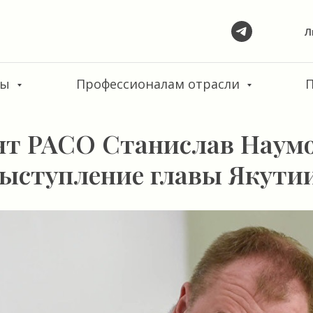
Л
сы
Профессионалам отрасли
нт РАСО Станислав Наум
выступление главы Якути