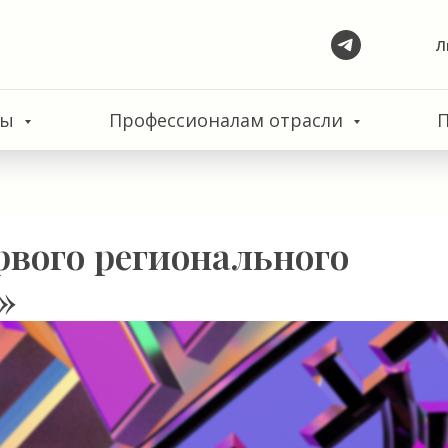
Л
сы
Профессионалам отрасли
рвого регионального
»